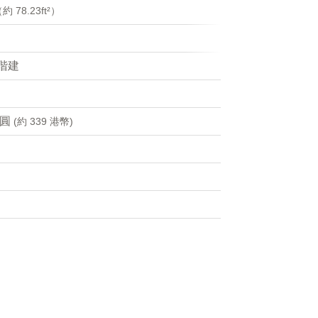
約 78.23ft²）
0階建
日圓
(約 339 港幣)