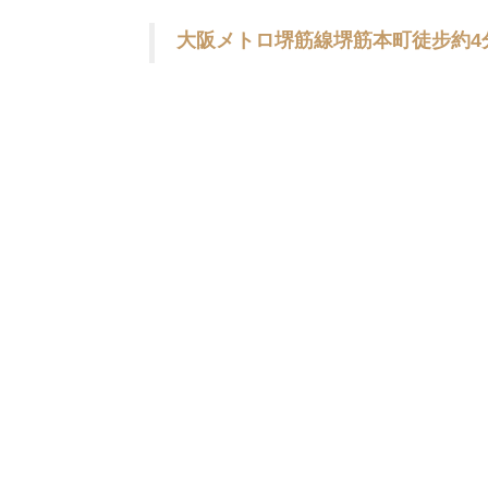
大阪メトロ堺筋線堺筋本町徒步約4