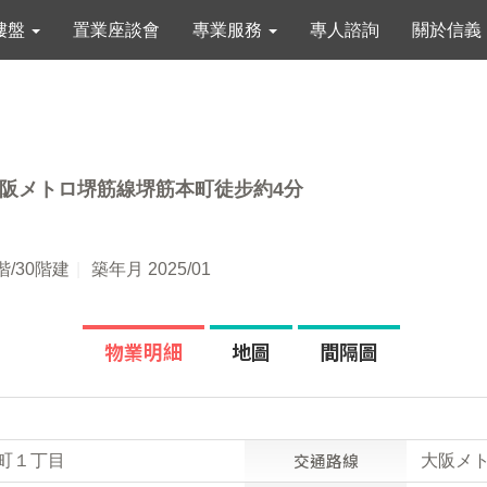
樓盤
置業座談會
專業服務
專人諮詢
關於信義
阪メトロ堺筋線堺筋本町徒步約4分
階/30階建
築年月 2025/01
物業明細
地圖
間隔圖
交通路線
町１丁目
大阪メ