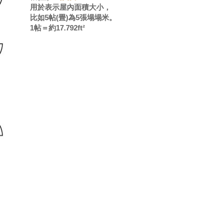
用於表示屋內面積大小，
比如5帖(畳)為5張塌塌米。
1帖＝約17.792ft²