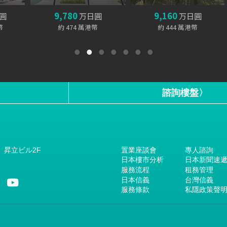
9,780
9,160
圓
万日圓
万日圓
約 474 萬港幣
約 444 萬港幣
1
2
3
4
5
6
7
諮詢樓盤〉
置業座談會
專人諮詢
1 昇立ビル2F
日本樓市分析
日本新聞速
服務流程
租務管理
日本信義
台灣信義
服務條款
私隱政策聲