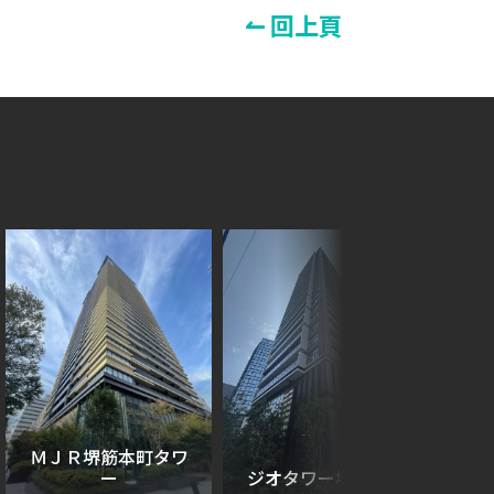
↼ 回上頁
ＭＪＲ堺筋本町タワ
ー
ジオタワー堺筋本町