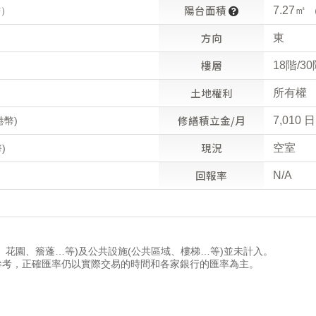
陽台面積
7.27㎡
²）
（
方向
東
樓層
18階/3
土地權利
所有權
修繕積立金/月
7,010 
港幣)
現況
空室
)
回報率
N/A
、花園、簷蓬…等)及公共設施(公共區域、樓梯…等)並未計入。
參考，正確匯率仍以實際交易的時間和各家銀行的匯率為主。