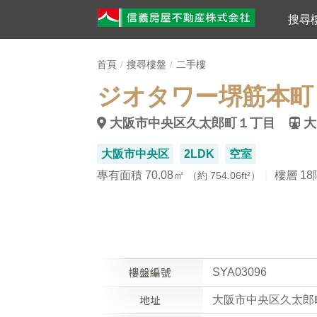
搜尋
首頁
搜尋樓盤
二手樓
ジオタワー堺筋本町
大阪市中央区久太郎町１丁目
大
大阪市中央区
2LDK
空室
專有面積 70.08㎡
樓層 18
（約 754.06ft²）
樓盤編號
SYA03096
地址
大阪市中央区久太郎