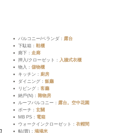
バルコニー/ベランダ
露台
下駄箱
鞋櫃
廊下
走廊
押入/クローゼット
入牆式衣櫃
物入
儲物櫃
キッチン
廚房
ダイニング
飯廳
リビング
客廳
納戶(N)
雜物房
ルーフバルコニー
露台。空中花園
ポーチ
玄關
MB PS
電箱
ウォークインクローゼット
衣帽間
帖(畳)
塌塌米