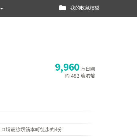
我的收藏樓盤
9,960
万日圓
約 482 萬港幣
トロ堺筋線堺筋本町徒步約4分