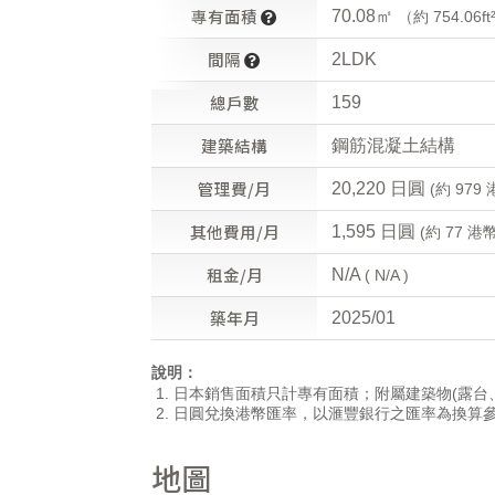
專有面積
70.08㎡
（約 754.06ft
間隔
2LDK
總戶數
159
建築結構
鋼筋混凝土結構
管理費/月
20,220 日圓
(約 979 
其他費用/月
1,595 日圓
(約 77 港幣
租金/月
N/A
( N/A )
築年月
2025/01
說明：
日本銷售面積只計專有面積；附屬建築物(露台
日圓兌換港幣匯率，以滙豐銀行之匯率為換算
地圖