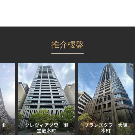
推介樓盤
北
クレヴィアタワー御
ブランズタワー大阪
堂筋本町
本町