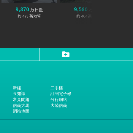
9,870
9,580
万日圓
万日圓
約 478 萬港幣
約 464 萬港幣
新樓
二手樓
遞
豆知識
訂閱電子報
常見問題
分行網絡
信義大馬
大陸信義
明
網站地圖