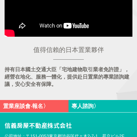
值得信賴的日本置業夥伴
持有日本國土交通大臣「宅地建物取引業者免許證」，
經營在地化、服務一體化，提供赴日置業的專業諮詢建
議，安心安全有保障。
置業座談會‧報名〉
專人諮詢〉
信義房屋不動産株式会社
公司地址：〒151-0053東京都渋谷区代々木2-7-1 昇立ビル2F