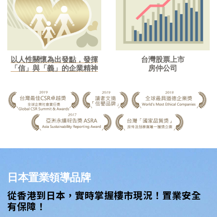
以人性關懷為出發點，發揮
台灣股票上市
「信」與「義」的企業精神
房仲公司
日本置業領導品牌
從香港到日本，實時掌握樓市現況！
置業安全
有保障！