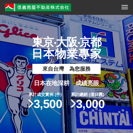
Tog
nav
東京‧大阪‧京都
日本物業專家
來自台灣 為您服務
日本在地深耕 成績亮眼
累計成交實例 (件)
累計總銷 (億日圓)
3,500
3,000