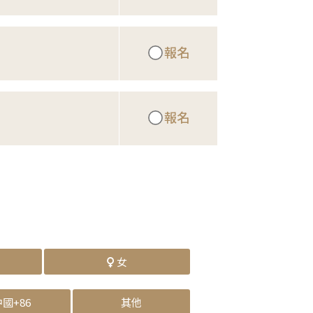
報名
報名
女
中國
+86
其他