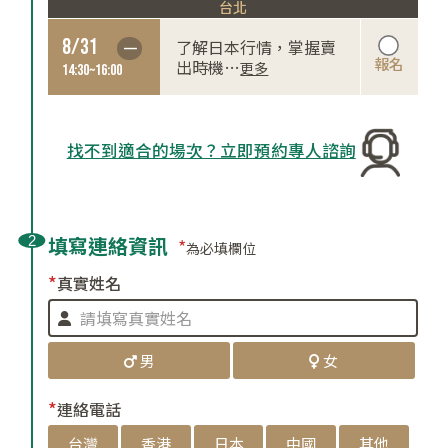
台北
8/31
了解日本行情，掌握賣
一
報名
出時機
…
更多
14:30~16:00
找不到適合的場次？立即預約專人諮詢
填寫連絡資訊
*
為必填欄位
*
真實姓名
男
女
*
連絡電話
台灣
香港
日本
中國
其他