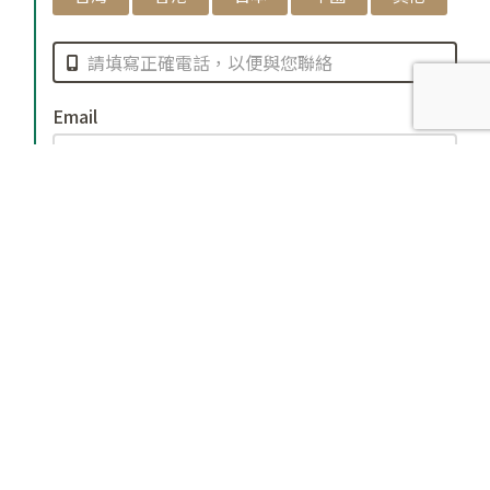
Email
出席人數
諮詢物件
自己1人
共2人
共3人
共4人
※ 連同自己在內最多共4人
同行者姓名
※ 如有親友陪同請在此預約報名，謝絕10歲以下兒童入
場
我已閱讀並同意以下
隱私權聲明
與
服務條款