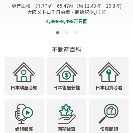
專有面積：
37.77㎡ ~ 65.47㎡（約 11.43坪 ~ 19.8坪)
大阪メトロ千日前線・鶴橋駅徒歩1分
4,898~9,498
万日圓
不動產百科
日本購屋必知
日本售屋必懂
日本租賃必看
媒體報導
圓夢故事
常見問題