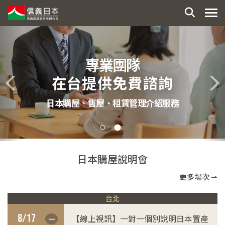
東京 . 大阪 . 京都
日本不動產專家
Previous
Pr
協助超過 6,000 組客戶順利在日本置產
日本購屋說明會
更多場次 ⇀
台北
8/17
【線上視訊】一對一個別說明日本置產
一