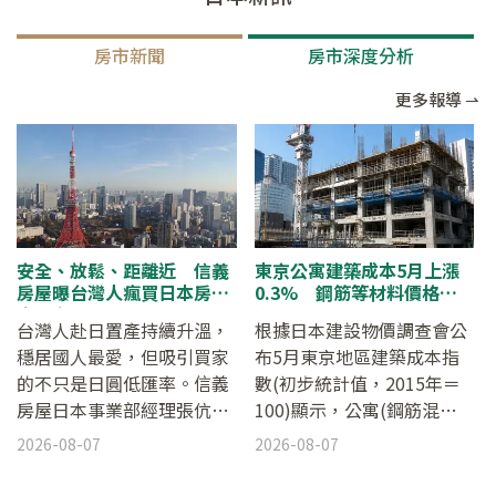
房市新聞
房市深度分析
更多報導 ⇀
安全、放鬆、距離近 信義
東京公寓建築成本5月上漲
房屋曝台灣人瘋買日本房產
0.3% 鋼筋等材料價格上
真正主因
升
台灣人赴日置產持續升溫，
根據日本建設物價調查會公
穩居國人最愛，但吸引買家
布5月東京地區建築成本指
的不只是日圓低匯率。信義
數(初步統計值，2015年＝
房屋日本事業部經理張伉妏
100)顯示，公寓(鋼筋混凝
指出，政經穩定、稅制友善
土結構)的建築成本較前一個
2026-08-07
2026-08-07
之外，主因其實是「單純喜
月上升0.3%，達144.3。這
歡日本」－距離近、治安
已是連續第18個月上漲，並