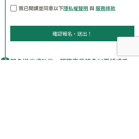
我已閱讀並同意以下
隱私權聲明
與
服務條款
報名送出成功後，服務專員將會以電話或手
機簡訊與您連繫
諮詢物件
客戶怎麼說
參加說明會發現日本和台灣買房還
是有差異，專員都很細心了解需
求，讓我感到很安心。