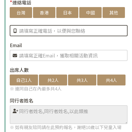
*
連絡電話
台灣
香港
日本
中國
其他
Email
出席人數
自己1人
共2人
共3人
共4人
※ 連同自己在內最多共4人
同行者姓名
※ 如有親友陪同請在此預約報名，謝絕10歲以下兒童入場