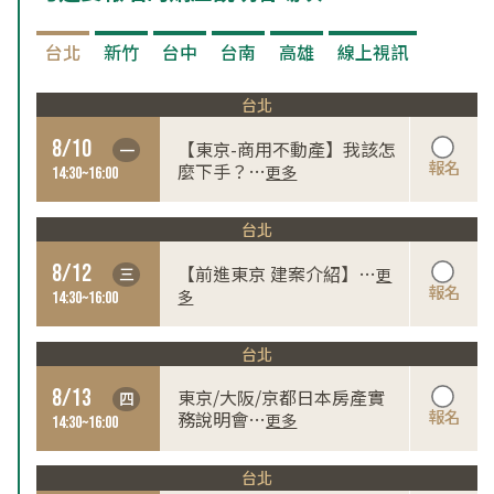
台北
新竹
台中
台南
高雄
線上視訊
台北
8/10
【東京-商用不動產】我該怎
一
報名
麼下手？
…
更多
14:30~16:00
台北
8/12
【前進東京 建案介紹】
…
三
更
報名
多
14:30~16:00
台北
8/13
東京/大阪/京都日本房產實
四
報名
務說明會
…
更多
14:30~16:00
台北