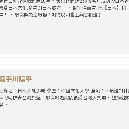
★台日仲介經驗超過10年。 ★已替超過250位客戶成功於日本
喜愛日本文化,多次到日本旅遊。 • 對宇傑而言-把【日本】
業！ • 很高興為您服務！期待說明會上與您相遇:)
嘉手川陽平
出身地：日本沖繩那霸 學歷：中國文化大學 強項：不論遇到什麼
年的時候去台灣旅遊，那次旅遊期間很受台灣人幫助， 這個經
學。