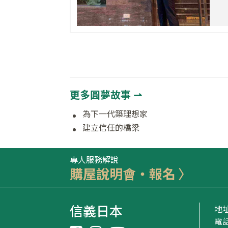
更多圓夢故事 ⇀
為下一代築理想家
建立信任的橋梁
專人服務解說
購屋說明會‧報名
信義日本
地
電話