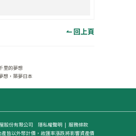
↼ 回上頁
千里的夢想
夢想，築夢日本
隱私權聲明
|
服務條款
義房屋股份有限公司
動產皆以外幣計價，故匯率漲跌將影響資產價