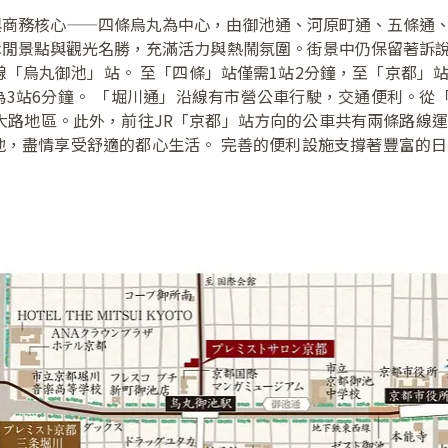
與商務核心——四條烏丸為中心，由御池通、河原町通、五條通
休閒景點與觀光名勝，充滿活力與熱鬧氛圍。街景中仍保留著訴
線「烏丸御池」站。 至「四條」站僅需1站2分鐘，至「京都」站
3站6分鐘。 「堀川通」沿線有市營公車行駛，交通便利。從「
大路地區。此外，前往JR「京都」站方向的公車共有兩條路線
地，盡情享受舒適的都心生活。 完善的便利設施支撐著豐富的