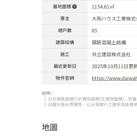
1154.61㎡
基地面積
大和ハウス工業株式
賣主
85
總戶數
鋼筋混凝土結構
建築結構
共立建設株式会社
施工
2025年10月11日更
最近更新日
https://www.daiwah
物件官網
說明：
日本銷售面積只計實用面積(主建物面積)；附屬
日圓兌換台幣匯率，以台灣銀行之匯率為換算
地圖