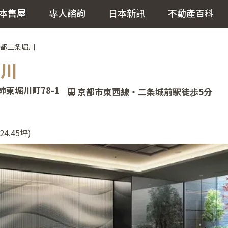
本售屋
專人諮詢
日本新訊
不動產百科
T京都三条堀川
堀川
東堀川町78-1
京都市東西線・二条城前駅徒歩5分
24.45坪)