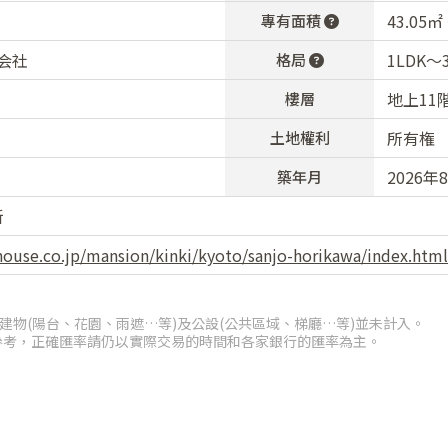
43.05㎡
專有面積
会社
1LDK～
格局
地上11
樓層
所有権
土地權利
2026
築年月
新
ouse.co.jp/mansion/kinki/kyoto/sanjo-horikawa/index.html
建物(陽台、花園、雨遮…等)及公設(公共區域、梯廳…等)並未計入。
參考，正確匯率請仍以實際交易的時間和各家銀行的匯率為主。