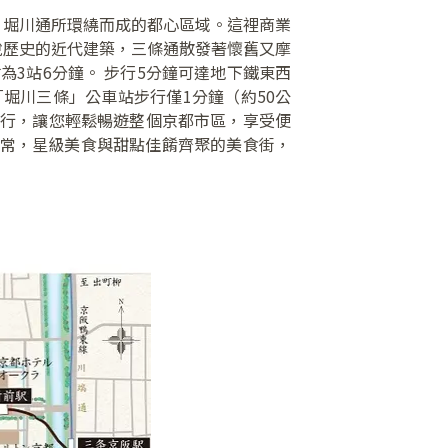
、堀川通所環繞而成的都心區域。這裡商業
說歷史的近代建築，三條通散發著懷舊又摩
為3站6分鐘。 步行5分鐘可達地下鐵東西
堀川三條」公車站步行僅1分鐘（約50公
運行，讓您輕鬆暢遊整個京都市區，享受便
日常，星級美食與甜點佳餚齊聚的美食街，