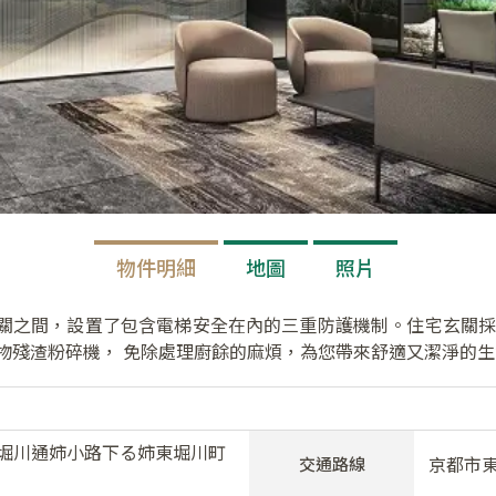
物件明細
地圖
照片
關之間，設置了包含電梯安全在內的三重防護機制。住宅玄關採
物殘渣粉碎機， 免除處理廚餘的麻煩，為您帶來舒適又潔淨的
堀川通姉小路下る姉東堀川町
京都市
交通路線