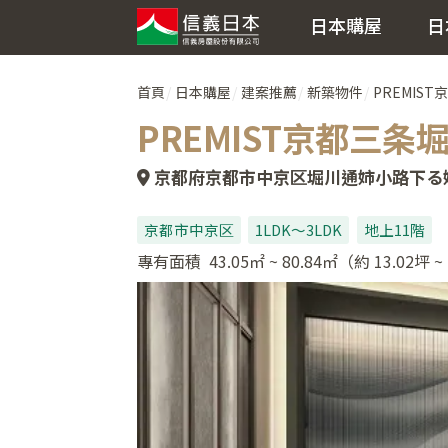
日本購屋
日
首頁
日本購屋
建案推薦
新築物件
PREMIS
PREMIST京都三条
京都府京都市中京区堀川通姉小路下る姉
京都市中京区
1LDK～3LDK
地上11階
專有面積
43.05㎡ ~ 80.84㎡（約 13.02坪 ~ 