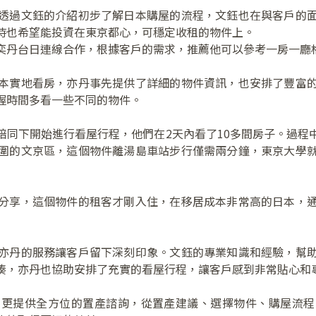
透過文鈺的介紹初步了解日本購屋的流程，文鈺也在與客戶的
時也希望能投資在東京都心，可穩定收租的物件上。
奕丹台日連線合作，根據客戶的需求，推薦他可以參考一房一廳
本實地看房，亦丹事先提供了詳細的物件資訊，也安排了豐富
握時間多看一些不同的物件。
陪同下開始進行看屋行程，他們在2天內看了10多間房子。過程
圍的文京區，這個物件離湯島車站步行僅需兩分鐘，東京大學
分享，這個物件的租客才剛入住，在移居成本非常高的日本，
亦丹的服務讓客戶留下深刻印象。文鈺的專業知識和經驗，幫
湊，亦丹也協助安排了充實的看屋行程，讓客戶感到非常貼心和
，更提供全方位的置產諮詢，從置產建議、選擇物件、購屋流程