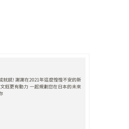
就感! 謝謝在2021年這麼惶惶不安的新
讓文鈺更有動力 一起規劃您在日本的未來
你