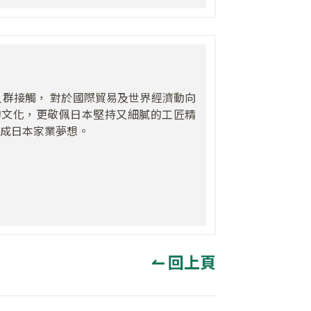
人群接觸， 對於國際貿易及世界經濟動向
的文化，更敬佩日本堅持又細膩的工匠精
完成日本家業夢想。
↼ 回上頁