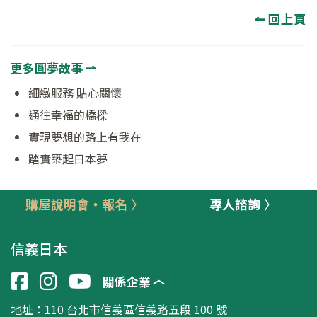
↼ 回上頁
更多圓夢故事 ⇀
細緻服務 貼心關懷
通往幸福的橋樑
實現夢想的路上有我在
踏實築起日本夢
購屋說明會‧報名
專人諮詢
信義日本
關係企業
地址：
110 台北市信義區信義路五段 100 號