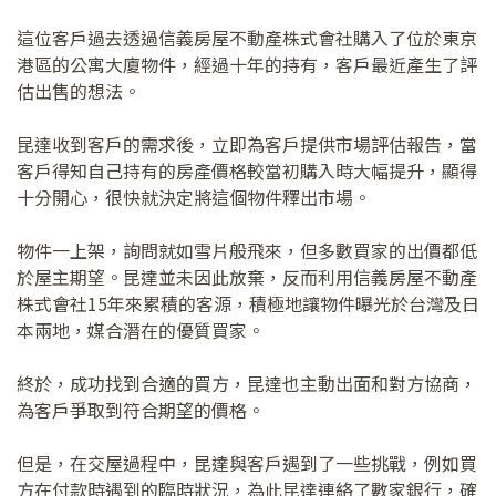
這位客戶過去透過信義房屋不動產株式會社購入了位於東京
港區的公寓大廈物件，經過十年的持有，客戶最近產生了評
估出售的想法。
昆達收到客戶的需求後，立即為客戶提供市場評估報告，當
客戶得知自己持有的房產價格較當初購入時大幅提升，顯得
十分開心，很快就決定將這個物件釋出市場。
物件一上架，詢問就如雪片般飛來，但多數買家的出價都低
於屋主期望。昆達並未因此放棄，反而利用信義房屋不動產
株式會社15年來累積的客源，積極地讓物件曝光於台灣及日
本兩地，媒合潛在的優質買家。
終於，成功找到合適的買方，昆達也主動出面和對方協商，
為客戶爭取到符合期望的價格。
但是，在交屋過程中，昆達與客戶遇到了一些挑戰，例如買
方在付款時遇到的臨時狀況，為此昆達連絡了數家銀行，確