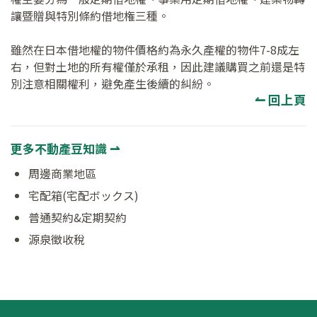
讓暨贈與特別條約借地権三種。
雖然在日本借地權的物件價格約為永久產權的物件7-8成左
右，但對土地的所有權僅於承租，因此建議購買之前還是特
別注意相關權利，避免產生後續的糾紛。
↼ 回上頁
更多不動產豆知識 ⇀
周邊商業地區
宅配箱(宅配ボックス)
普通契約&定期契約
源泉徵收稅