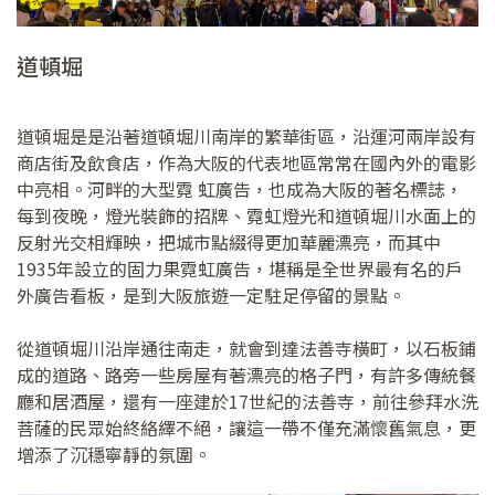
道頓堀
道頓堀是是沿著道頓堀川南岸的繁華街區，沿運河兩岸設有
商店街及飲食店，作為大阪的代表地區常常在國內外的電影
中亮相。河畔的大型霓 虹廣告，也成為大阪的著名標誌，
每到夜晚，燈光裝飾的招牌、霓虹燈光和道頓堀川水面上的
反射光交相輝映，把城市點綴得更加華麗漂亮，而其中
1935年設立的固力果霓虹廣告，堪稱是全世界最有名的戶
外廣告看板，是到大阪旅遊一定駐足停留的景點。
從道頓堀川沿岸通往南走，就會到達法善寺橫町，以石板鋪
成的道路、路旁一些房屋有著漂亮的格子門，有許多傳統餐
廳和居酒屋，還有一座建於17世紀的法善寺，前往參拜水洗
菩薩的民眾始終絡繹不絕，讓這一帶不僅充滿懷舊氣息，更
增添了沉穩寧靜的氛圍。