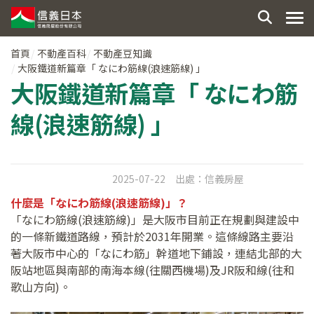
首頁
不動產百科
不動產豆知識
大阪鐵道新篇章「 なにわ筋線(浪速筋線) 」
大阪鐵道新篇章「 なにわ筋
線(浪速筋線) 」
2025-07-22
出處：
信義房屋
什麼是「なにわ筋線
(
浪速筋線
)
」？
「なにわ筋線(浪速筋線)」是大阪市目前正在規劃與建設中
的一條新鐵道路線，預計於2031年開業。這條線路主要沿
著大阪市中心的「なにわ筋」幹道地下鋪設，連結北部的大
阪站地區與南部的南海本線(往關西機場)及JR阪和線(往和
歌山方向)。