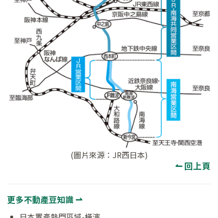
(圖片來源：JR西日本)
↼ 回上頁
更多不動產豆知識 ⇀
日本置產熱門區域-橫濱