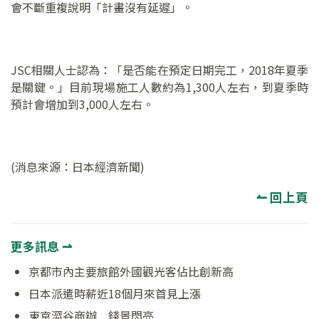
會不斷重複說明「計畫沒有延遲」。
JSC相關人士認為：「是否能在預定日期完工，2018年夏季
是關鍵。」目前現場施工人數約為1,300人左右，到夏季時
預計會增加到3,000人左右。
(消息來源：日本經濟新聞)
↼ 回上頁
更多訊息 ⇀
京都市內主要旅館外國觀光客佔比創新高
日本派遣時薪近18個月來首見上漲
東京澀谷商辦 錢景閃亮