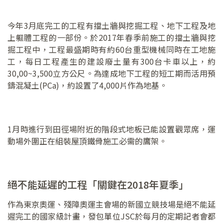
今年3月底完工的工程有擋土牆與挖掘工程、地下工程及地
上軀體工程的一部份。於2017年春季前施工的擋土牆與挖
掘工程中，工程最盛期時有約60台重型機械同時在工地施
工，每日工程產生的建設廢土量有300台卡車以上，約
30,00~3,500立方公尺。為達成地下工程的短工期而活用預
鑄混凝土(PCa)，約設置了4,000片作為地基。
1月時進行到田徑場附近的階段式地板已能設置觀眾席，運
動場外圍正在組裝屋頂鐵骨施工必需的鷹架。
絕不能延遲的工程「關鍵在2018年夏季」
作為東京奧運、殘障奧運主會場的新國立競技場是絕不能延
遲完工的國家級計畫，發包單位JSC於每月的定期記者會都