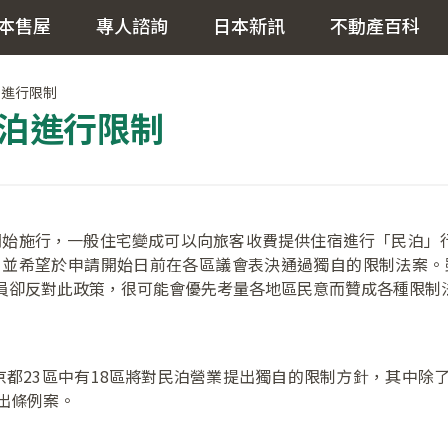
本售屋
專人諮詢
日本新訊
不動產百科
泊進行限制
民泊進行限制
開始施行，一般住宅變成可以向旅客收費提供住宿進行「民泊」
，並希望於申請開始日前在各區議會表決通過獨自的限制法案。雖
員卻反對此政策，很可能會優先考量各地區民意而贊成各種限制
京都23區中有18區將對民泊營業提出獨自的限制方針，其中除
出條例案。