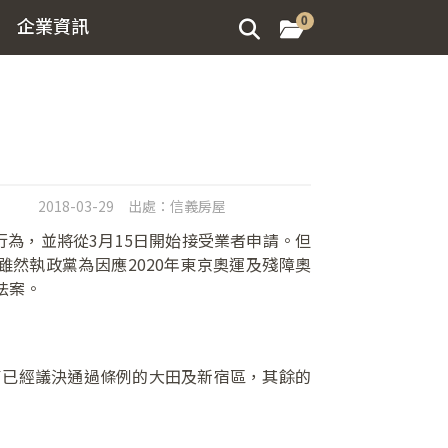
企業資訊
0
2018-03-29
出處：
信義房屋
行為，並將從3月15日開始接受業者申請。但
然執政黨為因應2020年東京奧運及殘障奧
法案。
了已經議決通過條例的大田及新宿區，其餘的