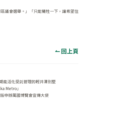
到區議會選舉。」「只能犧牲一下，讓希望住
↼ 回上頁
期能活化受託管理的輕井澤別墅
 Metro」
擔任大阪申辦萬國博覽會宣傳大使