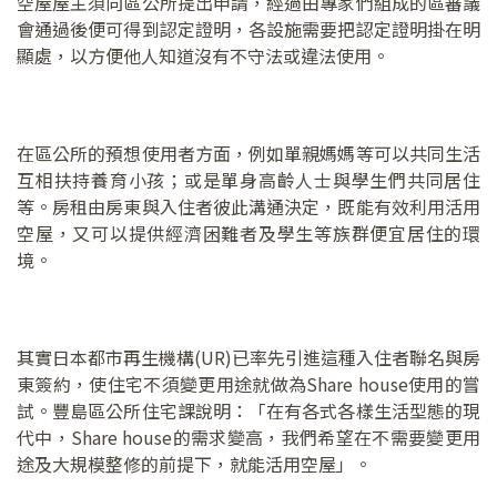
空屋屋主須向區公所提出申請，經過由專家們組成的區審議
會通過後便可得到認定證明，各設施需要把認定證明掛在明
顯處，以方便他人知道沒有不守法或違法使用。
在區公所的預想使用者方面，例如單親媽媽等可以共同生活
互相扶持養育小孩；或是單身高齡人士與學生們共同居住
等。房租由房東與入住者彼此溝通決定，既能有效利用活用
空屋，又可以提供經濟困難者及學生等族群便宜居住的環
境。
其實日本都市再生機構(UR)已率先引進這種入住者聯名與房
東簽約，使住宅不須變更用途就做為Share house使用的嘗
試。豐島區公所住宅課說明：「在有各式各樣生活型態的現
代中，Share house的需求變高，我們希望在不需要變更用
途及大規模整修的前提下，就能活用空屋」。