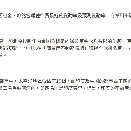
面租金、旅館客房住宿費最近的變動率及預測變動率、商業用不
高，預測今後數年內會因為穩定的辦公室需求及有限的供應，使得
市更新，也因此在「商業用不動產氣勢」獲得全球排名第一，福岡
域。
0都市中，太平洋地區就佔了19個，而印度及中國的都市占了四
rabad)，第三名為越南河內，第四名則是印度德里。但是，印度的不動