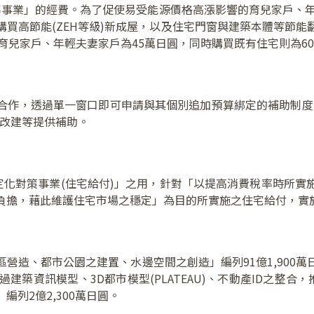
輔導事業」的經費。為了促使易受能源價格高漲影響的育兒家戶、年
買高節能(ZEH等級)新成屋，以及住宅門窗與建築本體等節
(育兒家戶、年輕夫妻家戶為45萬日圓，同時購買既有住宅則為60
合作，透過單一窗口即可申請與其個別追加預算綁定的補助制度
礙改建等提供補助。
定化對策事業(住宅給付)」之用，針對「以提高消費稅率時所
負擔，藉此維護住宅市場之穩定」為目的所實施之住宅給付，實
營造、都市公園之建置、水邊空間之創造」編列91億1,900
過建築資訊模型、3D都市模型(PLATEAU)、不動產ID之整合，
列2億2,300萬日圓。