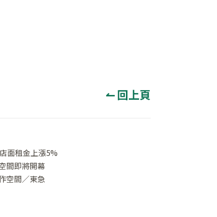
↼ 回上頁
店面租金上漲5%
空間即將開幕
作空間／東急