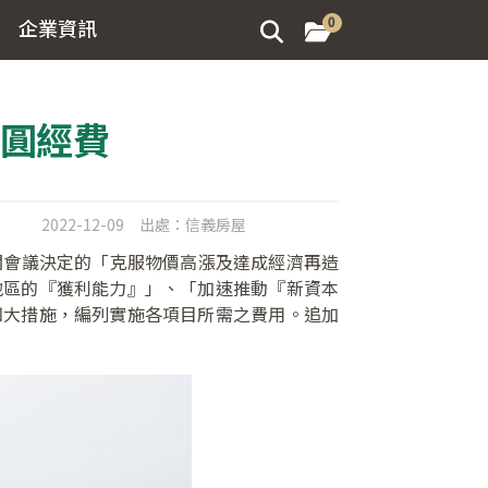
企業資訊
0
億圓經費
2022-12-09
出處：
信義房屋
日內閣會議決定的「克服物價高漲及達成經濟再造
地區的『獲利能力』」、「加速推動『新資本
四大措施，編列實施各項目所需之費用。追加