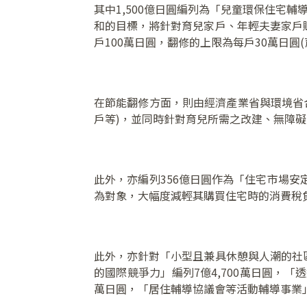
其中1,500億日圓編列為「兒童環保住宅
和的目標，將針對育兒家戶、年輕夫妻家戶購
戶100萬日圓，翻修的上限為每戶30萬日圓
在節能翻修方面，則由經濟產業省與環境省
戶等)，並同時針對育兒所需之改建、無障
此外，亦編列356億日圓作為「住宅市場安
為對象，大幅度減輕其購買住宅時的消費稅
此外，亦針對「小型且兼具休憩與人潮的社區
的國際競爭力」編列7億4,700萬日圓，「透
萬日圓，「居住輔導協議會等活動輔導事業」編