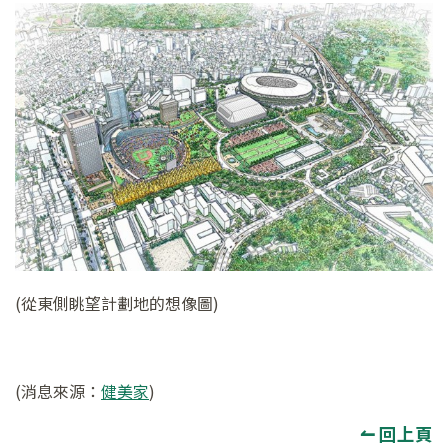
(從東側眺望計劃地的想像圖)
(消息來源：
健美家
)
↼ 回上頁