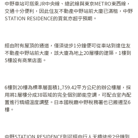
中野車站可搭乘JR中央線、總武線與東京METRO東西線，
交通十分便利，因此住友不動產中野站前大廈已滿租，中野
STATION RESIDENCE的買氣亦超乎預期。
經由附有屋頂的通道，僅須徒步1分鐘便可從車站到達住友
不動產中野站前大廈，該大廈為地上20層樓的建築，1樓到
5樓設有商業店面。
6樓到20樓為標準層面積1,759.42平方公尺的辦公樓層，採
用將1層樓分成38區域的完全個別節能空調，可配合室內配
置進行精細溫度調整。日本國稅廳中野稅務署也已搬遷至6
樓。
中野STATION RESIDENCE則可經由行人天橋徒步2分鐘到