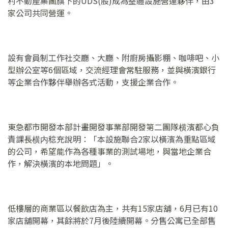
村不動產集團旗下的UDS(股)成為整體設施營運夥伴，由3
家公司共同營運。
設有會員制工作社交廳、大廳、附廚房攝影棚、咖啡吧、小
型辦公室等6個區域，交流經理會常駐服務，並與橫濱銀行
等企業合作夥伴舉辦各式活動，支援企業合作。
東急都市開發本部計畫開發事業部開發第二團隊横濱都心負
責課長横内稔充說明：「本設施聯合2家以橫濱為重點區域
的公司，希望能作為各種事業的測試場地，與當地企業合
作，解決橫濱的本地問題」。
低樓層的商業區以餐飲店為主，共有15家店舖，6月已有10
家店舖開幕，其餘將於7月後陸續開幕。分售公寓已全部售