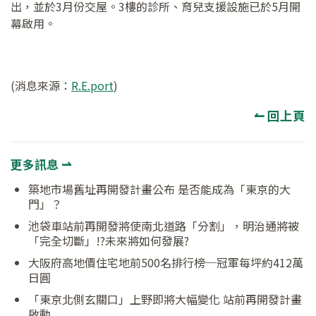
出，並於3月份交屋。3樓的診所、育兒支援設施已於5月開
幕啟用。
(消息來源：
R.E.port
)
↼ 回上頁
更多訊息 ⇀
築地市場舊址再開發計畫公布 是否能成為「東京的大
門」？
池袋車站前再開發將使南北道路「分割」，明治通將被
「完全切斷」!?未來將如何發展?
大阪府高地價住宅地前500名排行榜─冠軍每坪約412萬
日圓
「東京北側玄關口」上野即將大幅變化 站前再開發計畫
啟動