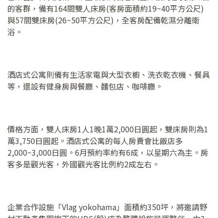
的客群，備有164間雙人床房(客房面積約19~40平方公尺)
與57間雙床房(26~50平方公尺)，全客房配備乾濕分離衛
浴。
酒店式公寓則備有生活家電與大型衣櫥、洗衣乾衣機、餐具
等，還設有健身房與餐廳、麵包店、咖啡廳。
價格方面，雙人床房1人1晚1萬2,000日圓起，雙床房則為1
萬3,750日圓起。酒店式公寓的每人房費會比飯店多
2,000~3,000日圓。6月預約率約有6成，以星期六為主。房
客多是觀光客，外國觀光客比例約2成左右。
企業合作設施「Vlag yokohama」面積約350坪，將邀請野