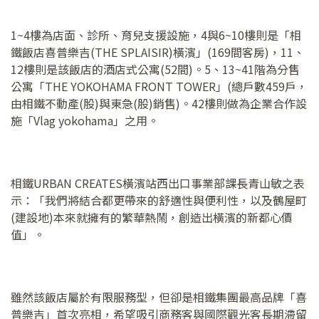
1~4樓為店面、診所、育兒支援設施，4與6~10樓則是「相
鐵飯店喜普樂吉(THE SPLAISIR)橫濱」(169間客房)，11、
12樓則是該飯店的酒店式公寓(52間)。5、13~41階為分售
公寓「THE YOKOHAMA FRONT TOWER」(總戶數459戶，
由相鐵不動產(股)與東急(股)銷售)。42樓則做為企業合作設
施「Vlag yokohama」之用。
相鐵URBAN CREATES橫濱站西出口事業部課長青山敏之表
示：「我們將結合都更帶來的舒適性與便利性，以及鶴屋町
(建設地)本來就擁有的繁華熱鬧，創造出橫濱的新都心價
值」。
雖然該飯店屬於有限服務型，但卻是相鐵集團最高品牌「喜
普樂吉」首次亮相，希望吸引商務客與國際觀光客長期滯留