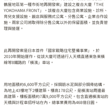
鶴屋地區第一種市街地再開發案」建設之複合大廈「THE
YOKOHAMA FRONT」。該複合大廈包含商業設施、診所、
育兒支援設施、飯店與服務式公寓、分售公寓、企業合作設
施。兩家公司將取得除分售公寓以外的保留面積，並負責管
理與營運。
此再開發案是日本首件「國家戰略住宅整備事業」，於
2010年開始運作，從該大廈可透過行人天橋直通東急東橫
線等8鐵路的「橫濱」車站。
用地面積約6,600平方公尺，採鋼筋水泥與部分鋼骨結構，
為地上43樓地下2樓建築。樓高178公尺，是橫濱站周邊最
高建築，樓板面積約7萬9,000平方公尺。包含直通橫濱站的
天橋與計程車招呼站在內，總事業費用為468億日圓。