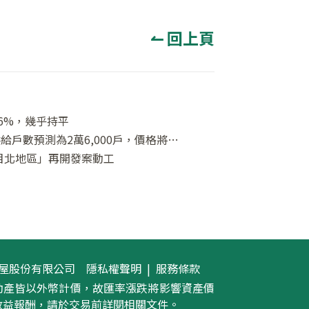
↼ 回上頁
66%，幾乎持平
2025年東京首都圏公寓大廈供給戶數預測為2萬6,000戶，價格將會上漲
目北地區」再開發案動工
隱私權聲明
|
服務條款
義房屋股份有限公司
動產皆以外幣計價，故匯率漲跌將影響資產價
收益報酬，請於交易前詳閱相關文件。