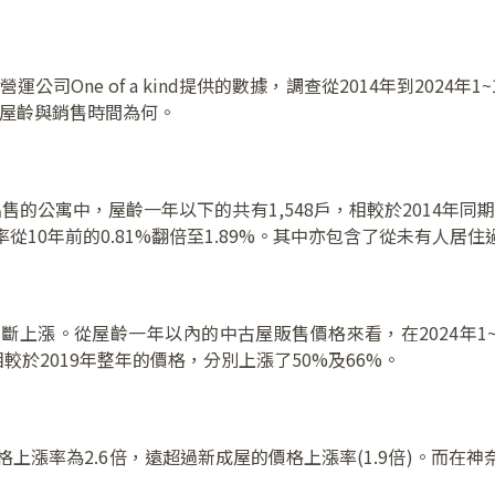
的營運公司One of a kind提供的數據，調查從2014年到202
其屋齡與銷售時間為何。
出售的公寓中，屋齡一年以下的共有1,548戶，相較於2014年
10年前的0.81%翻倍至1.89%。其中亦包含了從未有人居
上漲。從屋齡一年以內的中古屋販售價格來看，在2024年1~
，相較於2019年整年的價格，分別上漲了50%及66%。
格上漲率為2.6倍，遠超過新成屋的價格上漲率(1.9倍)。而在