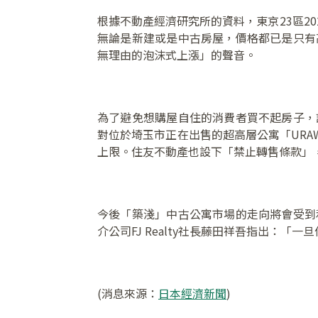
根據不動產經濟研究所的資料，東京23區20
無論是新建或是中古房屋，價格都已是只有
無理由的泡沫式上漲」的聲音。
為了避免想購屋自住的消費者買不起房子，
對位於埼玉市正在出售的超高層公寓「URAWA
上限。住友不動產也設下「禁止轉售條款」
今後「築淺」中古公寓市場的走向將會受到
介公司FJ Realty社長藤田祥吾指出：
(消息來源：
日本經濟新聞
)