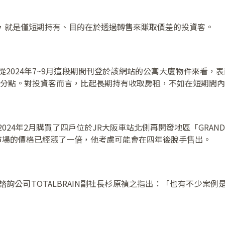
，就是僅短期持有、目的在於透過轉售來賺取價差的投資客。
2024年7~9月這段期間刊登於該網站的公寓大廈物件來看，
.18個百分點。對投資客而言，比起長期持有收取房租，不如在短期間
024年2月購買了四戶位於JR大阪車站北側再開發地區「GRAND
古市場的價格已經漲了一倍，他考慮可能會在四年後脫手售出。
詢公司TOTALBRAIN副社長杉原禎之指出：「也有不少案
」