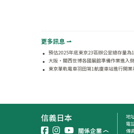
更多訊息 ⇀
預估2025年底東京23區辦公室總存量為1,
大阪‧關西世博各國展館準備作業進入
東京單軌電車羽田第1航廈車站進行開業
信義日本
地
電話
關係企業
傳真