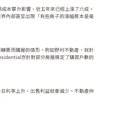
到建築成本攀升影響，近五年來已經上漲了六成。
業界內部甚至出現「有些房子的漲幅根本是毫
要轉賣而購屋的情形。例如野村不動產，就針
idential亦針對部分房屋規定了購買戶數的
一旦利率上升，出售利益就會減少。不動產仲
」