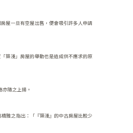
門房屋一旦有空屋出售，便會吸引許多人申請
買「築淺」房屋的舉動也是造成供不應求的原
格亦隨之上揚。
員高橋雅之指出：「『築淺』的中古房屋比較少