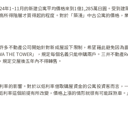
24年1~11月的新建公寓平均價格來到1億1,285萬日圓。受
高所得階層才買得起的程度。對於「築淺」中古公寓的價格，
許多不動產公司開始針對新成屋設下限制，希望藉此避免因為
 THE TOWER」，規定每個名義只能申購兩戶。三井不動產Res
，規定交屋後五年內不得轉售。
利率的影響。對於以低利率借取購屋資金的公寓投資客而言，
「一旦低利率這個前提有所改變，價格上漲的情形就很有可能踩煞車。