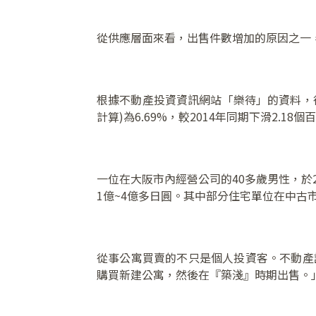
從供應層面來看，出售件數增加的原因之一
根據不動產投資資訊網站「樂待」的資料，從
計算)為6.69%，較2014年同期下滑2
一位在大阪市內經營公司的40多歲男性，於2
1億~4億多日圓。其中部分住宅單位在中
從事公寓買賣的不只是個人投資客。不動產諮
購買新建公寓，然後在『築淺』時期出售。