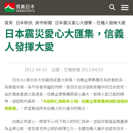
首頁
日本新訊
房市新聞
日本震災愛心大匯集，信義人發揮大愛
日本震災愛心大匯集，信義
人發揮大愛
2011-04-02
出處：
信義房屋 2011/04/02
日本311東日本大地震造成重大損傷，信義企業集團在為逝者默哀、
為傷者祈禱、為平安者祝福的同時，更想方設法協助受難中的日本民眾，
由於震後重建之路漫長，信義企業集團將愛心擴大，發揮人飢己飢的精
神，發起對內募款，「
內部同仁捐助多少錢，信義企業集團再相對提撥同
等數額
」，希望集結所有信義人的力量共同賑災。
信義以有愛心、樂意手心向下助人的同仁為榮，並自許能藉此略盡身
為企業公民、甚至是世界公民的綿薄之力，全體信義人攜手送愛到日本，