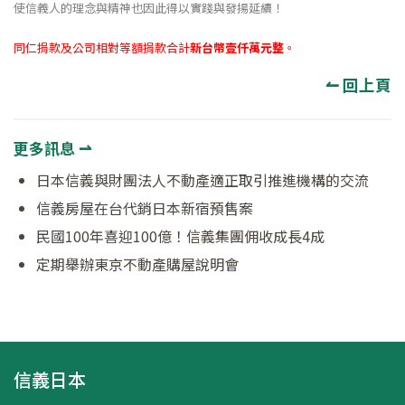
使信義人的理念與精神也因此得以實踐與發揚延續！
同仁捐款及公司相對等額捐款合計
新台幣壹仟萬元整
。
↼ 回上頁
更多訊息 ⇀
日本信義與財團法人不動產適正取引推進機構的交流
信義房屋在台代銷日本新宿預售案
民國100年喜迎100億！信義集團佣收成長4成
定期舉辦東京不動產購屋說明會
信義日本