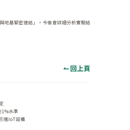
與地基緊密連結」。今後會詳細分析實驗結
↼ 回上頁
定
在1%水準
進IoT設備