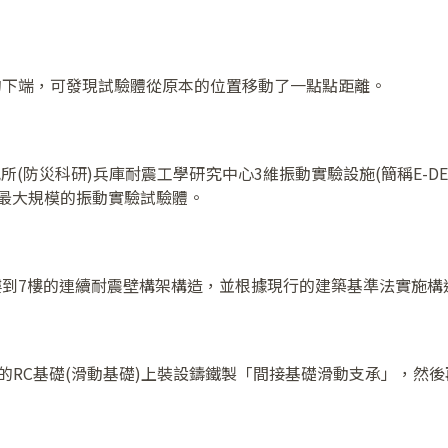
的下端，可發現試驗體從原本的位置移動了一點點距離。
究所(防災科研)兵庫耐震工學研究中心3維振動實驗設施(簡稱E-D
世界最大規模的振動實驗試驗體。
樓到7樓的連續耐震壁構架構造，並根據現行的建築基準法實施構
的RC基礎(滑動基礎)上裝設鑄鐵製「間接基礎滑動支承」，然