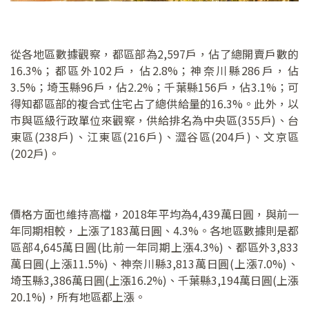
從各地區數據觀察，都區部為2,597戶，佔了總開賣戶數的
16.3%；都區外102戶，佔2.8%；神奈川縣286戶，佔
3.5%；埼玉縣96戶，佔2.2%；千葉縣156戶，佔3.1%；可
得知都區部的複合式住宅占了總供給量的16.3%。此外，以
市與區級行政單位來觀察，供給排名為中央區(355戶)、台
東區(238戶)、江東區(216戶)、澀谷區(204戶)、文京區
(202戶)。
價格方面也維持高檔，2018年平均為4,439萬日圓，與前一
年同期相較，上漲了183萬日圓、4.3%。各地區數據則是都
區部4,645萬日圓(比前一年同期上漲4.3%)、都區外3,833
萬日圓(上漲11.5%)、神奈川縣3,813萬日圓(上漲7.0%)、
埼玉縣3,386萬日圓(上漲16.2%)、千葉縣3,194萬日圓(上漲
20.1%)，所有地區都上漲。