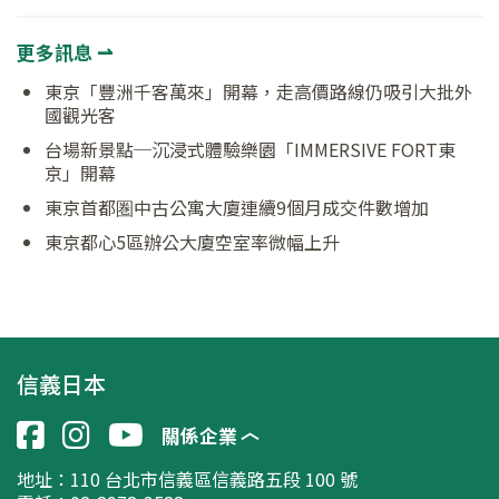
更多訊息 ⇀
東京「豐洲千客萬來」開幕，走高價路線仍吸引大批外
國觀光客
台場新景點─沉浸式體驗樂園「IMMERSIVE FORT東
京」開幕
東京首都圏中古公寓大廈連續9個月成交件數增加
東京都心5區辦公大廈空室率微幅上升
信義日本
關係企業
地址：
110 台北市信義區信義路五段 100 號