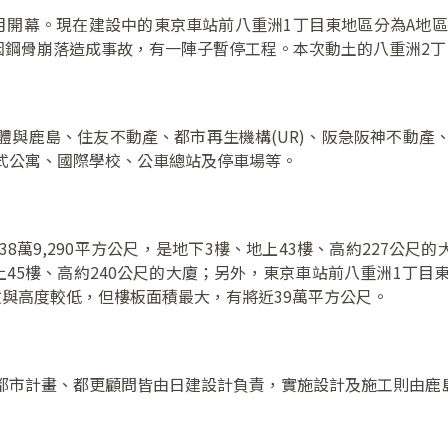
年3月開幕。現在建設中的東京車站前八重洲1丁目東地區分為A地區
9月因鋼骨崩落造成事故，有一陣子暫停工程。本次動土的八重洲2丁
與鹿島、住友不動產、都市再生機構(UR)、阪急阪神不動產、H
式公寓、國際學校、公車總站及停車場等。
38萬9,290平方公尺，是地下3樓、地上43樓、高約227公尺
、地上45樓、高約240公尺的大廈；另外，東京車站前八重洲1丁目
與高度較低，但樓板面積最大，有將近39萬平方公尺。
都市計畫、都更顧問皆由日建設計負責，實施設計及施工則由鹿