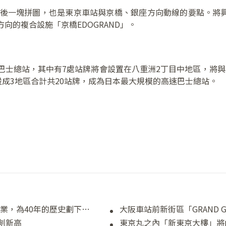
後一塊拼圖，也是東京車站與京橋、銀座方向動線的要點。將興
向的複合設施「京橋EDOGRAND」。
士總站，其中有7處站牌將會設置在八重洲2丁目中地區，將與東
成3地區合計共20站牌，成為日本最大規模的高速巴士總站。
新宿MYLORD將於2025年3月16日結束營業，為40年的歷史劃下句點
大阪車站前新街區「GRAND 
創新高
東京丸之內「新東京大樓」將