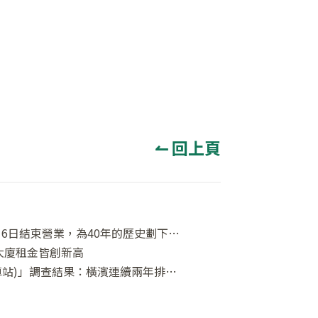
↼ 回上頁
新宿MYLORD將於2025年3月16日結束營業，為40年的歷史劃下句點
大廈租金皆創新高
「東京首都圏最想居住街區(車站)」調查結果：橫濱連續兩年排名第一