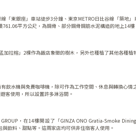
草線「東銀座」車站徒步3分鐘、東京METRO日比谷線「築地
761.06平方公尺，為鋼骨、部分鋼骨鋼筋水泥構造的地上14樓
垂榕」與「孟加拉榕」2棵作為飯店象徵的樹木，另外也種植了其他各
備有飲水機與免費咖啡機，除可作為工作空間、休息與轉換心情
國遊客使用，所以設置許多淋浴間。
P，在14樓開設了「GINZA ONO Gratia-Smoke D
則提供現烤麵包與飲料、甜點等。這兩家店均可供非住宿客人使用。