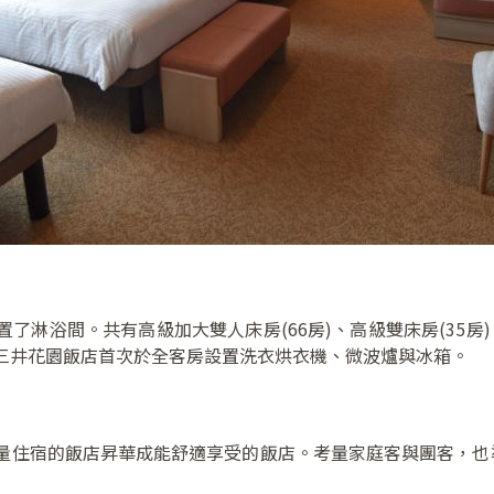
淋浴間。共有高級加大雙人床房(66房)、高級雙床房(35房)
三井花園飯店首次於全客房設置洗衣烘衣機、微波爐與冰箱。
量住宿的飯店昇華成能舒適享受的飯店。考量家庭客與團客，也