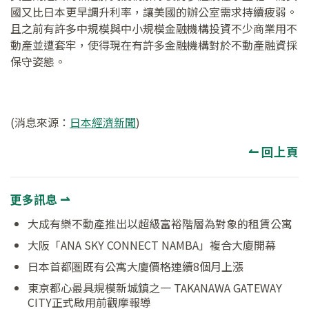
國又比日本更早調升利率，讓美國的辦公室需求持續疲弱。
且之前有許多中規模與中小規模金融機構投資不少商業用不
動產並遭套牢，使得現在有許多金融機構對於不動產融資採
保守姿態。
(消息來源：
日本經濟新聞
)
↼ 回上頁
更多訊息 ⇀
大成有樂不動產推出以超級富裕階層為對象的租賃公寓
大阪「ANA SKY CONNECT NAMBA」複合大廈開幕
日本首都圏既有公寓大廈價格連續8個月上漲
東京都心最具規模新城鎮之一 TAKANAWA GATEWAY
CITY正式啟用前觀摩報導