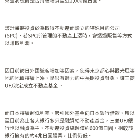
來並將檢討是否持續增資至近2,000億日圓。
該計畫將投資於為取得不動產而設立的特殊目的公司
(SPC)，若SPC所管理的不動產上漲時，會透過販售等方式
以賺取利潤。
因目前訪日外國遊客增加等因素，使得東京都心與觀光區等
地的地價持續上漲，是很有魅力的中長期投資對象，讓三菱
UFJ決定成立不動產基金。
而日本持續超低利率，吸引國外基金向日本銀行借款，所以
至目前為止各大銀行多只是融資給不動產基金，三菱UFJ銀
行也以融資為主，不動產投資總額僅約600億日圓，相較該
銀行擁有的約4兆日圓股票，比例仍低。