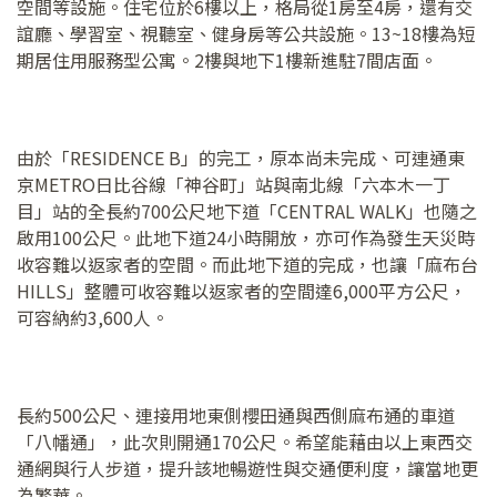
空間等設施。住宅位於6樓以上，格局從1房至4房，還有交
誼廳、學習室、視聽室、健身房等公共設施。13~18樓為短
期居住用服務型公寓。2樓與地下1樓新進駐7間店面。
由於「RESIDENCE B」的完工，原本尚未完成、可連通東
京METRO日比谷線「神谷町」站與南北線「六本木一丁
目」站的全長約700公尺地下道「CENTRAL WALK」也隨之
啟用100公尺。此地下道24小時開放，亦可作為發生天災時
收容難以返家者的空間。而此地下道的完成，也讓「麻布台
HILLS」整體可收容難以返家者的空間達6,000平方公尺，
可容納約3,600人。
長約500公尺、連接用地東側櫻田通與西側麻布通的車道
「八幡通」，此次則開通170公尺。希望能藉由以上東西交
通網與行人步道，提升該地暢遊性與交通便利度，讓當地更
為繁華。