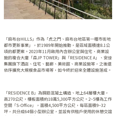
「麻布台HILLS」作為「虎之門、麻布台地區第一種市街地
都市更新事業」，於1989年開始推動，是區域面積達8.1公
頃的都更案。2023年11月啟用內含辦公室與住宅、商業設
施的複合大廈「森JP TOWER」與「RESIDENCE A」、安缦
集團旗下酒店、住宅、藝廊、美術館、商業設施等，之後還
依序擴充大規模食品市場等，如今終於迎來全體設施落成。
「RESIDENCE B」為鋼筋混凝土構造、地上64層樓大廈，
高270公尺，樓板面積約18萬5,300平方公尺。2~5樓為工作
空間「S-Office」，面積4,500平方公尺，每區面積9~32
坪，共分成64個小型辦公室，並設有供租戶使用的休憩交誼