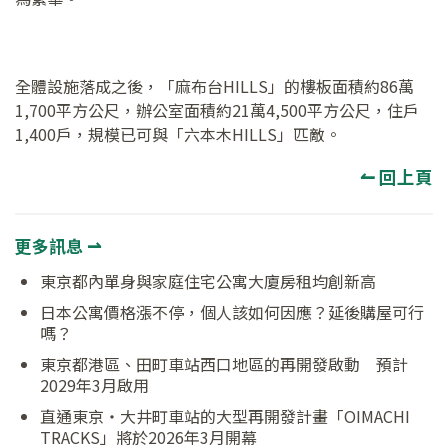
全體設施落成之後，「麻布台HILLS」的樓板面積約86萬
1,700平方公尺，辦公室面積約21萬4,500平方公尺，住戶
1,400戶，規模已可與「六本木HILLS」匹敵。
↼ 回上頁
更多訊息 ⇀
東京都內單身與家庭住宅公寓大廈房租均創新高
日本公寓價格漲不停，個人該如何因應？延後購屋可行
嗎？
東京都港區、田町車站西口地區的再開發啟動 預計
2029年3月啟用
直通東京・大井町車站的大型再開發計畫「OIMACHI
TRACKS」將於2026年3月開幕