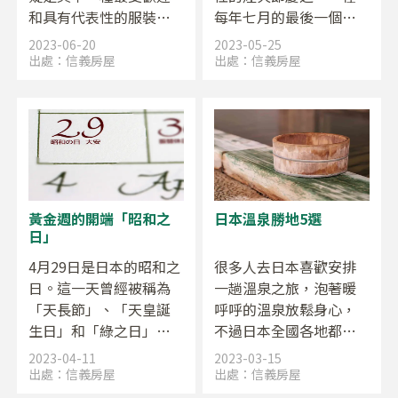
和具有代表性的服裝。
每年七月的最後一個星
浴衣是一種輕便、舒適
期六舉行，因為疫情歷
2023-06-20
2023-05-25
的夏季服裝，也是日本
經3年的停辦，今年將在
出處：
信義房屋
出處：
信義房屋
夏季節日和祭典的常見
7月29日精彩回歸！讓我
穿著。
們一起來認識這場盛大
的慶典吧。
黃金週的開端「昭和之
日本溫泉勝地5選
日」
4月29日是日本的昭和之
很多人去日本喜歡安排
日。這一天曾經被稱為
一趟溫泉之旅，泡著暖
「天長節」、「天皇誕
呼呼的溫泉放鬆身心，
生日」和「綠之日」，
不過日本全國各地都有
在2005年才正式定為現
溫泉，到底哪些是必去
2023-04-11
2023-03-15
在的名稱。這一天的設
的溫泉區呢? 讓我們一起
出處：
信義房屋
出處：
信義房屋
立，是為了回顧日本走
來看，由日本觀光局及