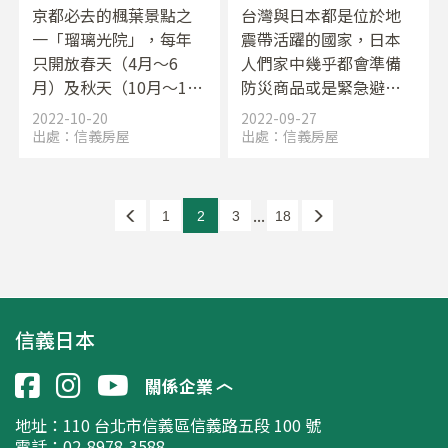
京都必去的楓葉景點之
台灣與日本都是位於地
一「瑠璃光院」，每年
震帶活躍的國家，日本
只開放春天（4月～6
人們家中幾乎都會準備
月）及秋天（10月～12
防災商品或是緊急避難
月 ）才能參觀。最著名
包。究竟他們的防災包
2022-10-20
2022-09-27
的景色就在書院2樓，庭
怎麼準備，一起來看看
出處：
信義房屋
出處：
信義房屋
院的紅葉倒映在長桌
吧！
上，非常詩情畫意。這
幾年琉璃光院也在社群
...
1
2
3
18
成為討論話題，因為風
景優美，吸引許多遊客
到訪參觀，人多的時候
甚至還得排4個小時的隊
才能看到！
信義日本
關係企業
地址：
110 台北市信義區信義路五段 100 號
電話：02-8978-3588