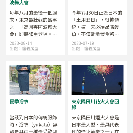
波舞大會
每年八月的最後一個週
今年7月30日正逢日本的
末，東京最壯觀的盛事
「土用丑日」，根據傳
之一「高圓寺阿波舞大
統，這一天必須品嚐鰻
會」即將隆重登場。高
魚，不僅能激發食慾，
圓寺平時就是一個充滿
補充活力，更能消除厄
2023-08-14
2023-07-19
個性的地方，在阿波舞
運與疾病。讓我們一起
出處：
信義房屋
出處：
信義房屋
祭典的襯托下，整個街
深入了解這個特別的節
區更是充滿了熱情，絕
日吧！
對值得期待！
夏季浴衣
東京隅田川花火大會回
歸
當談到日本的傳統服飾
東京隅田川煙火大會是
時，浴衣（yukata）無
日本最大型、最具代表
疑是其中一種最受歡迎
性的煙火節慶之一，在