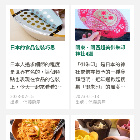
過的昭和時代。現在它
旅遊相關業者聯合挑選
也是組成日本黃金週的
的「第36屆溫泉100選名
開端，與其他重要的節
單」當中，前5名的溫泉
日一同構成了連假。讓
勝地吧！
我們一起來了解「昭和
之日」的歷史和意義
日本的食品包裝巧思
關東．關西超美御朱印
吧。
神社4選
日本人追求細節的程度
「御朱印」是日本的神
是世界有名的，這個特
社或佛寺授予的一種參
點也表現在食品的包裝
拜證明，近年還掀起搜
上，今天一起來看看3個
集「御朱印」的風潮。
有趣的小巧思。
各大神社除了推出季節
2023-02-15
2023-01-13
期間限定的御朱印之
出處：
信義房屋
出處：
信義房屋
外，也有加上繪畫或是
特殊印花的款式，而現
在日本最新流行的則是
紙雕御朱印，讓人超想
專程前往參拜收藏，今