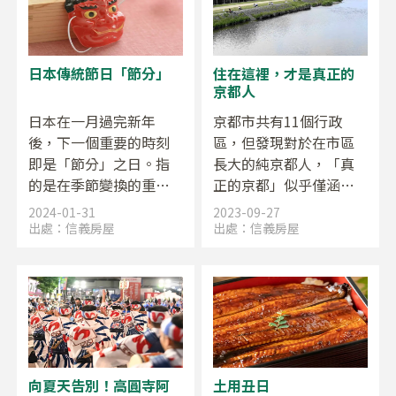
坡。
而演變成今天的大家所
熟知的樣貌。
日本傳統節日「節分」
住在這裡，才是真正的
京都人
日本在一月過完新年
京都市共有11個行政
後，下一個重要的時刻
區，但發現對於在市區
即是「節分」之日。指
長大的純京都人，「真
的是在季節變換的重要
正的京都」似乎僅涵蓋
時刻，特別是為了告別
部分地區。讓我們一同
2024-01-31
2023-09-27
冬天、迎接春天的季節
探索哪些區域才被認為
出處：
信義房屋
出處：
信義房屋
「立春」而舉行的傳統
是真京都的象徵吧。
慶典，每年約在2月3
日，舉辦節分活動。
向夏天告別！高圓寺阿
土用丑日