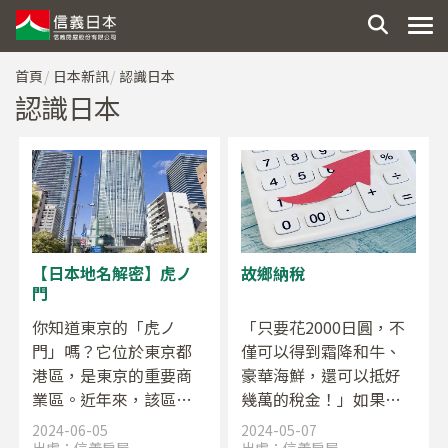
首頁
日本新訊
認識日本
認識日本
【日本地名解密】虎ノ
故鄉納稅
門
你知道東京的「虎ノ
「只要花2000日圓，不
門」嗎？它位於東京都
僅可以得到霜降和牛、
港區，是東京的重要商
豪華海鮮，還可以抵好
業區。近年來，該區域
幾萬的稅金！」如果長
進行了大規模的重新開
期在日本生活，你一定
2024-06-05
2024-05-07
發，尤其是2023年底開
會聽到大家在談論透過
出處：
信義房屋
出處：
信義房屋