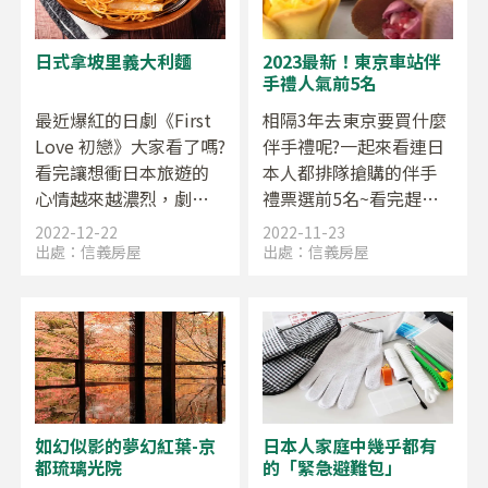
天就和大家分享2023年
最值得入坑的4間神社。
日式拿坡里義大利麵
2023最新！東京車站伴
手禮人氣前5名
最近爆紅的日劇《First
相隔3年去東京要買什麼
Love 初戀》大家看了嗎?
伴手禮呢?一起來看連日
看完讓想衝日本旅遊的
本人都排隊搶購的伴手
心情越來越濃烈，劇中
禮票選前5名~看完趕快
男女主角最愛的食物
去排隊啦!!!
2022-12-22
2022-11-23
「拿坡里義大利麵」也
出處：
信義房屋
出處：
信義房屋
在日本引發熱潮，到底
這項日本洋食代表的
「拿坡里義大利麵」是
什麼呢?
如幻似影的夢幻紅葉-京
日本人家庭中幾乎都有
都琉璃光院
的「緊急避難包」