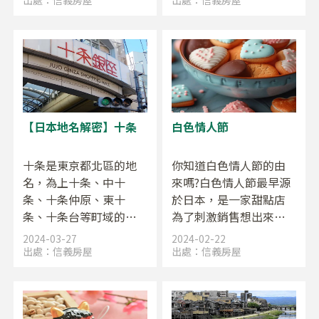
幕的「虎之門之丘車站
「故鄉納稅」省了多少
大樓」，成為新的地
稅金，換到了哪樣豪華
標，吸引了大量遊客和
禮品。到底什麼是「故
商業活動。
鄉納稅」呢？一起來看
看吧。
【日本地名解密】十条
白色情人節
十条是東京都北區的地
你知道白色情人節的由
名，為上十条、中十
來嗎?白色情人節最早源
条、十条仲原、東十
於日本，是一家甜點店
条、十条台等町域的總
為了刺激銷售想出來的
稱。其中，東十条位在
主意，鼓吹在情人節收
2024-03-27
2024-02-22
京濱東北線東側，與其
到禮物的人要回送心意
出處：
信義房屋
出處：
信義房屋
他十条地區相比地勢較
給對方，後來巧克力商
低。因此東十条與其他
也發現他們可以在這天
十条地域之間有許多斜
特別促銷白巧克力，進