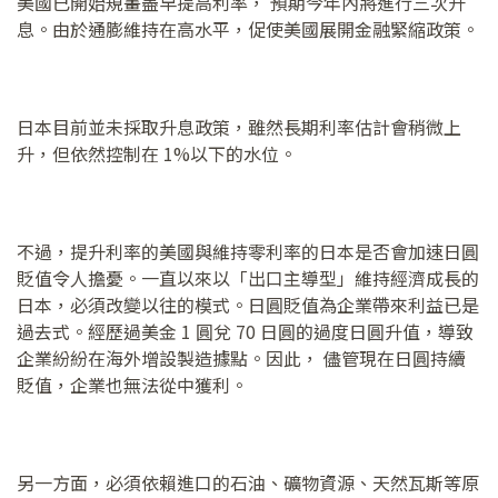
美國已開始規畫盡早提高利率， 預期今年內將進行三次升
息。由於通膨維持在高水平，促使美國展開金融緊縮政策。
日本目前並未採取升息政策，雖然長期利率估計會稍微上
升，但依然控制在 1%以下的水位。
不過，提升利率的美國與維持零利率的日本是否會加速日圓
貶值令人擔憂。一直以來以「出口主導型」維持經濟成長的
日本，必須改變以往的模式。日圓貶值為企業帶來利益已是
過去式。經歷過美金 1 圓兌 70 日圓的過度日圓升值，導致
企業紛紛在海外增設製造據點。因此， 儘管現在日圓持續
貶值，企業也無法從中獲利。
另一方面，必須依賴進口的石油、礦物資源、天然瓦斯等原