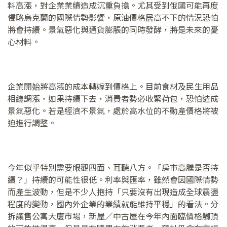
料高漲，對企業業績造成沉重負擔。尤其受到俄國可能再度
侵略烏克蘭的國際情勢影響，原油價格居高不下的情況恐怕
將會持續。景氣惡化與通貨膨脹的同時發酵，將是未來的憂
心材料。
企業開始將高漲的成本轉嫁到價格上。目前食材及民生用品
相繼調漲，如果持續下去，消費者勢必收緊荷包，恐怕造成
景氣惡化。若是經濟不景氣，處於高水位的不動產價格將被
迫進行調整。
今年似乎特別需要眼觀四面、耳聽八方。「房市高騰是否持
續？」持續的可能性很低。利率與匯率，雖然會因國際情勢
而產生波動，但是不少人抱持「只要沒有出現造成全球震盪
程度的變動，國內外企業的業績就能維持平穩」的看法。分
拆讓售公寓大廈市場，新屋／中古屋在今年內面臨價格觸頂