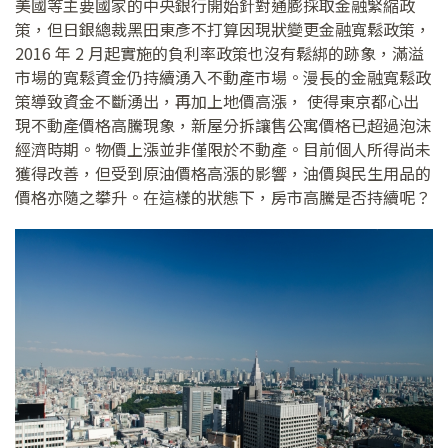
美國等主要國家的中央銀行開始針對通膨採取金融緊縮政
策，但日銀總裁黑田東彥不打算因現狀變更金融寬鬆政策，
2016 年 2 月起實施的負利率政策也沒有鬆綁的跡象，滿溢
市場的寬鬆資金仍持續湧入不動產市場。漫長的金融寬鬆政
策導致資金不斷湧出，再加上地價高漲， 使得東京都心出
現不動產價格高騰現象，新屋分拆讓售公寓價格已超過泡沫
經濟時期。物價上漲並非僅限於不動產。目前個人所得尚未
獲得改善，但受到原油價格高漲的影響，油價與民生用品的
價格亦隨之攀升。在這樣的狀態下，房市高騰是否持續呢？