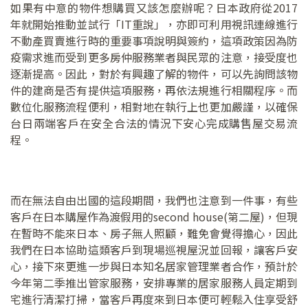
如果有中意的物件想購買又該怎麼辦呢？日本政府從2017
年就開始推動並試行「IT重說」，亦即可利用視訊連線進行
不動產買賣進行時的重要事項說明與簽約，這項政策因為防
疫需求進而受到更多房仲服務業者與民眾的注意，接受度也
逐漸提高。因此，對於有興趣了解的物件，可以先詢問該物
件的建商是否有提供這項服務，再依法規進行相關程序。而
數位化服務流程便利，相對地在執行上也更加嚴謹，以確保
台日兩端客戶在安全合法的情況下安心完成購售屋交易流
程。
而在無法自由出國的這段期間，我們也注意到一件事，有些
客戶在日本購屋作為渡假用的second house(第二屋)，但現
在暫時不能來日本、房子無人照顧，難免會覺得擔心，因此
我們在日本協助這類客戶到現場巡視屋況並回報，讓客戶安
心，接下來更進一步與日本知名居家管理業者合作，預計於
今年第二季推出管家服務，安排專業的居家服務人員定期到
宅進行清潔打掃，當客戶再度來到日本便可輕鬆入住享受舒