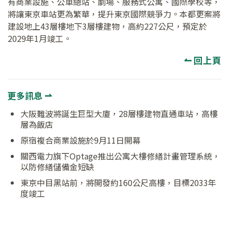
有商業設施、公車總站、劇場、服務式公寓、國際學校等，
將讓東京車站更為繁華，提升東京國際競爭力。本都更案將
建設地上43層樓地下3層樓建物，高約227公尺，預定於
2029年1月竣工。
↼ 回上頁
更多訊息 ⇀
大阪難波將誕生巨型大廈，28層樓建物直通車站，高樓
層為飯店
原宿複合商業設施於9月11日開幕
關西電力旗下Optage推出公寓大樓修繕計畫管理系統，
以防修繕儲備金短缺
東京中目黑站前，將開發約160公尺高樓，目標2033年
度竣工