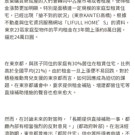
放棄購買新成屋的人們會轉向中古屋市場或者租屋，使得租
金漲勢更加明顯。特別是面積達一定規模的家庭型租賃住
宅，已經出現「搶不到的狀況」(東京KANTEI高橋)。根據
不動產與住宅資訊服務網站「LIFULL HOME’S」的資料，
東京23區家庭型物件的平均租金在3年間上漲約8萬日圓，
逼近24萬日圓。
在東京都，與孩子同住的家庭有30%居住在租賃住宅，比例
高於全國平均(21%)。由於租金一旦上漲便不易回跌，對於
積極推動育兒支援的東京都而言，如何因應成為迫切的課
題。在東京都議會中，要求提供租金補貼、增建都營住宅等
直接補助措施的聲音也愈來愈大。
然而，在討論未來的對策時，「長期提供直接補助一事，都
廳內部有相當強烈的反對意見。」(都政府幹部)。在泡沫經
濟時期，東京都曾推出「都民住宅」供中等所得者申請，不