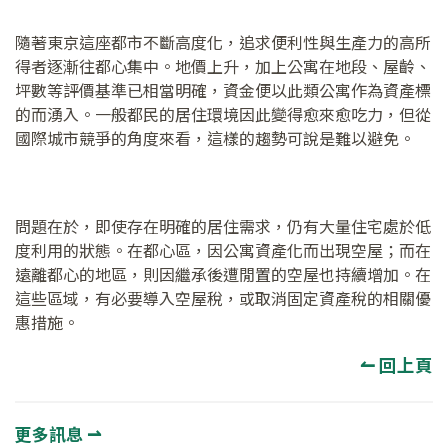
隨著東京這座都市不斷高度化，追求便利性與生產力的高所
得者逐漸往都心集中。地價上升，加上公寓在地段、屋齡、
坪數等評價基準已相當明確，資金便以此類公寓作為資產標
的而湧入。一般都民的居住環境因此變得愈來愈吃力，但從
國際城市競爭的角度來看，這樣的趨勢可說是難以避免。
問題在於，即使存在明確的居住需求，仍有大量住宅處於低
度利用的狀態。在都心區，因公寓資產化而出現空屋；而在
遠離都心的地區，則因繼承後遭閒置的空屋也持續增加。在
這些區域，有必要導入空屋稅，或取消固定資產稅的相關優
惠措施。
↼ 回上頁
更多訊息 ⇀