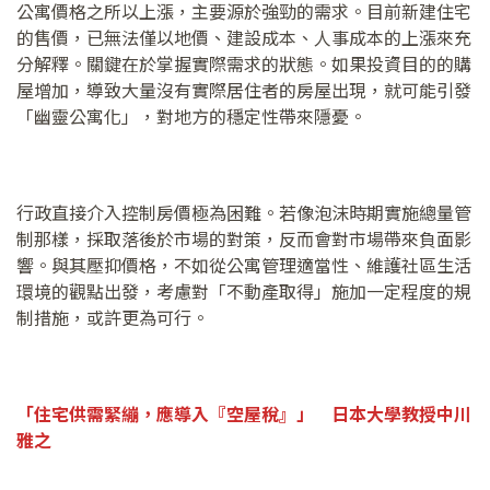
公寓價格之所以上漲，主要源於強勁的需求。目前新建住宅
的售價，已無法僅以地價、建設成本、人事成本的上漲來充
分解釋。關鍵在於掌握實際需求的狀態。如果投資目的的購
屋增加，導致大量沒有實際居住者的房屋出現，就可能引發
「幽靈公寓化」，對地方的穩定性帶來隱憂。
行政直接介入控制房價極為困難。若像泡沫時期實施總量管
制那樣，採取落後於市場的對策，反而會對市場帶來負面影
響。與其壓抑價格，不如從公寓管理適當性、維護社區生活
環境的觀點出發，考慮對「不動產取得」施加一定程度的規
制措施，或許更為可行。
「住宅供需緊繃，應導入『空屋稅』」 日本大學教授中川
雅之