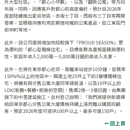
外大型社區」、「都心小坪數」、以及「翻新公寓」等方向
布局。同時，因應客戶對都心的高度偏好，預計自2026年
度起陸續推出愛宕地區、赤坂七丁目、西麻布三丁目等再開
發案，並積極供應利用定期借地權的公寓產品，如江東區門
前仲町等地。
此外，該公司還將增加地段較旗下「PROUD SEASON」更
為便利的「都心型獨棟住宅」，目標客群為重視面積與便利
性，家庭年收入2,000萬~~3,000萬日圓的高收入夫妻。
此外，也將在東京都心近郊、距離車站徒步10分鐘、容積率
150%%以上的地區中，興建土地25坪上下的3層樓獨棟住
宅，將備有與分售公寓大廈同等級裝潢，以及10坪以上的
LDK(客廳+餐廳+廚房的空間)，售價2億~~3億日圓，由集團
旗下的中里建設施工。吉村哲己說明：「我們將提供新選擇
給因東京都心分售公寓大廈價格持續上漲而難以購買的顧
客，預定2026年度可提供100戶以上，最多可達150戶」。
↼ 回上頁