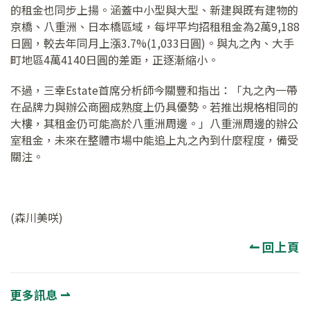
的租金也同步上揚。涵蓋中小型與大型、新建與既有建物的
京橋、八重洲、日本橋區域，每坪平均招租租金為2萬9,188
日圓，較去年同月上漲3.7%(1,033日圓)。與丸之內、大手
町地區4萬4140日圓的差距，正逐漸縮小。
不過，三幸Estate首席分析師今關豐和指出：「丸之內一帶
在品牌力與辦公商圈成熟度上仍具優勢。若推出規格相同的
大樓，其租金仍可能高於八重洲周邊。」八重洲周邊的辦公
室租金，未來在整體市場中能追上丸之內到什麼程度，備受
關注。
(森川美咲)
↼ 回上頁
更多訊息 ⇀