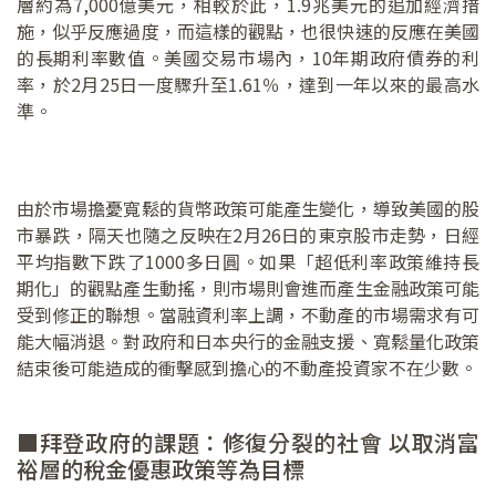
層約為7,000億美元，相較於此，1.9兆美元的追加經濟措
施，似乎反應過度，而這樣的觀點，也很快速的反應在美國
的長期利率數值。美國交易市場內，10年期政府債券的利
率，於2月25日一度驟升至1.61％，達到一年以來的最高水
準。
由於市場擔憂寬鬆的貨幣政策可能產生變化，導致美國的股
市暴跌，隔天也隨之反映在2月26日的東京股市走勢，日經
平均指數下跌了1000多日圓。如果「超低利率政策維持長
期化」的觀點產生動搖，則市場則會進而產生金融政策可能
受到修正的聯想。當融資利率上調，不動產的市場需求有可
能大幅消退。對政府和日本央行的金融支援、寬鬆量化政策
結束後可能造成的衝擊感到擔心的不動產投資家不在少數。
■拜登政府的課題：修復分裂的社會 以取消富
裕層的稅金優惠政策等為目標