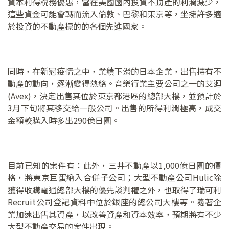
資本利得稅務優惠，當在美國國內投資不動產的利潤減少，
這些資金可能會轉而流入倫敦、巴黎和東京等，坐擁許多適
於投資的不動產標的的各個先進國家。
同時，在新冠疫情之中，業績下滑的日本企業，出售持有不
動產的動向，逐漸變得熱絡。音樂行業主要公司之一的艾迴
(Avex)，決定出售其位於東京都港區的總部大樓，並預計於
3月下旬將其移交給一般公司。出售的所得利潤極高，成交
金額較購入時多出290億日圓。
目前已知的案件有：此外，三井不動產以1,000億日圓的價
格，將東京巨蛋納入合併子公司；大型不動產公司Hulic除
獲得收購電通總部大樓的優先談判權之外，也取得了瑞可利
Recruit公司登記資料中位於銀座的總公司大樓等。隨著企
業加速出售其資產，以改善資產和資本效率，預期將有不少
大型不動產交易的案件出現。