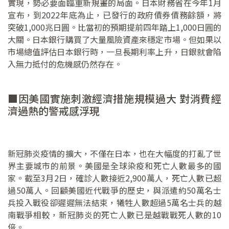
實現，勢必要面臨重新規畫的局面。日本財務省在今年1月
宣布，到2022年底為止，已發行的政府債券債務餘額，將
突破1,000兆日圓。比當初的預期提前四年踏上1,000日圓的
大關。日本銀行購買了大量風險資產來穩定市場。但如果以
市場總值評估日本銀行時，一旦長期利率上升，日銀就會陷
入無力抵付的危機感仍然存在。
■因美國實施刺激經濟措施規模過大 對消費經
濟過熱的警戒感浮現
新冠肺炎疫情的擴大，不僅在日本，也在大幅度的打亂了世
界主要城市的前景。美國是全球染疫和死亡人數最多的國
家。截至3月2日，確診人數接近2,900萬人，死亡人數已超
過50萬人。回顧美國近代戰爭的歷史，與派遣約50萬名士
兵投入戰役卻遲遲無法結束，犧牲人數超過5萬名士兵的越
南戰爭相較，新冠肺炎的死亡人數已是越戰戰死人數的10
倍。