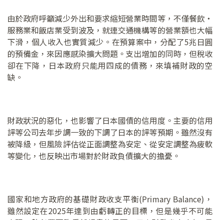
由於政府呼籲減少外出和要求縮短營業時間等，不僅餐飲・
服務業和飯店業受到波及，就連交通機構等的營業額也大幅
下滑，個人收入也實質減少。在預算案中，分配了5兆日圓
的預備金，來因應感染擴大問題。支出增加的同時，但稅收
卻在下降，日本政府只能用四成的債務，來填補財政的空
缺。
財政狀況的惡化，也影響了日本國債的信用度。主要的信用
評等公司去年步調一致的下調了日本的評等預期。雖然沒有
被降級，但風險評估從正面調整為安定、從安定調整為疲軟
等變化，也反映出市場對於財政負債擴大的擔憂。
國家和地方政府的基礎財政收支平衡(Primary Balance)，
雖然設定在2025年達到由虧轉正的目標，但是幾乎不可能