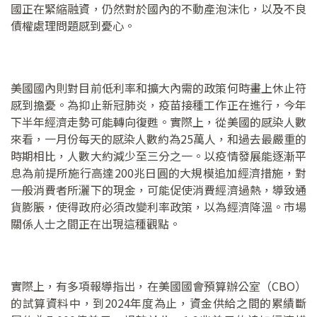
國正在緊縮融資，仍然對於國內的不動產泡沫化，以及不良
債權處理問題感到憂心。
美國國內則對目前低利率和擴大內需的政策何時畫上休止符
感到擔憂。為抑止新冠肺炎，疫苗接種工作正在進行，今年
下半年經濟走勢可能轉向復甦。實際上，從美國的感染人數
來看，一月份每天的感染人數約為25萬人，和過去最嚴重的
時期相比，人數大約減少至三分之一。以疫情發展能逐漸平
息為前提所施行高達200兆日圓的大規模追加經濟措施，對
一般消費者所灑下的現金，可能促使消費經濟過熱，導致通
貨膨脹，使得政府必須改變利率政策，以為經濟降溫。市場
關係人士之間正在出現這種觀點。
實際上，有多項報導指出，在美國國會預算辦公室（CBO）
的試算資料中，到2024年度為止，資金供給之間的累績斷