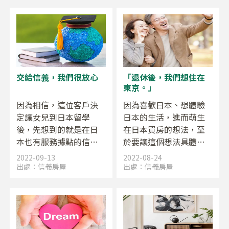
要換一間新一點的房
學留學，愛女心切的爸
子。客戶率先與信義日
爸希望找到一處讓女兒
本的國軒聯繫，希望可
能夠安心居住的地方，
以再次請信義房屋協助
因此想在日本置產。
賣房及買房事宜。
交給信義，我們很放心
「退休後，我們想住在
東京。」
因為相信，這位客戶決
因為喜歡日本、想體驗
定讓女兒到日本留學
日本的生活，進而萌生
後，先想到的就是在日
在日本買房的想法，至
本也有服務據點的信義
於要讓這個想法具體成
房屋。宇傑當天便與客
形，就需要了解台灣日
2022-09-13
2022-08-24
戶透過視訊連線進行面
本兩地購屋習慣與法規
出處：
信義房屋
出處：
信義房屋
談，除了了解客戶對物
的專業房仲，這也是許
件的需求與想法，也詳
多客戶初次接觸信義日
細說明日本購屋流程、
本的開端。
稅金費用、貸款等相關
事項，協助第一次接觸