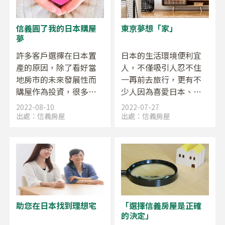
日本不動產的客戶對於
在日本買房有初步的概
信義圓了我的日本購屋
東京夢想「家」
念。
夢
許多客戶選擇在日本置
日本的生活環境便利宜
產的原因，除了看好當
人，不僅吸引人忍不住
地房市的未來發展性而
一再前去旅行，更有不
購屋作為投資，很多時
少人因為喜愛日本、所
候也是因為想一圓心中
以決定在日本買房作為
2022-08-10
2022-07-27
的夢想、實現未來有機
渡假用的第二屋，好好
出處：
信義房屋
出處：
信義房屋
會體驗在地生活的想
兒體會在地生活。這位
法。這位客戶決定在日
客戶就是為了想品味在
本買房，就是因為對日
東京的慢活，多年前便
本一直抱有特殊情感，
透過信義房屋不動產株
希望以後可以在日本享
式會社在東京購屋，與
受悠閒生活，至於在這
俞伶的聯繫互動也這麼
之前，則計畫先將房子
持續到現在，今年，當
助您在日本找到理想宅
「選擇信義房屋是正確
作為投資收租使用。
客戶收到俞伶對某個物
的決定」
件的介紹信，觸動了想