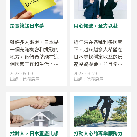
客戶注意到日幣匯率非
常有利，同時女兒也計
劃申請永久居留權。為
了不再支付高昂的房
踏實築起日本夢
用心傾聽，全力以赴
租，他們終於下定決心
購買一處屬於自己的
對許多人來說，日本是
近年來在各種利多因素
家。
一個充滿機會和挑戰的
下，越來越多人希望在
地方，他們希望能在這
日本尋找穩定收益的房
個國家工作和生活。今
產投資機會，並且希望
天與我們分享的客戶正
能找到一個可靠的夥
2023-05-09
2023-03-29
是其中之一。這位客戶
伴，協助他們實現目
出處：
信義房屋
出處：
信義房屋
的日本置產起點，是從
標。這位客戶是一名金
信義房屋不動產株式會
融投資產業的高階主
社位於東京新宿的店面
管，他喜歡到日本旅
開始，接下來的數個
遊，也考慮未來讓小孩
月，便與當天負責接待
到日本留學。因此希望
他的新村，一起踏上圓
將手邊閒置的資金配置
夢之路。
到安全的地方，既可以
找對人，日本置產比想
打動人心的專業服務力