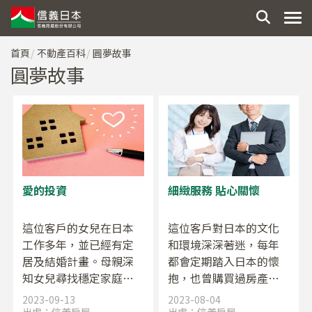
首頁
不動產百科
圓夢故事
圓夢故事
愛的投資
細緻服務 貼心關懷
這位客戶的女兒在日本
這位客戶對日本的文化
工作多年，並已經有定
和環境深深著迷，每年
居及結婚計畫。母親深
都會定期踏入日本的懷
知女兒尋找穩定家庭環
抱，也曾購買過房產，
境的願望，於是決定在
對日本的置產流程非常
2023-09-13
2023-08-04
東京幫助女兒置產。透
熟悉。原先，她計劃本
出處：
信義房屋
出處：
信義房屋