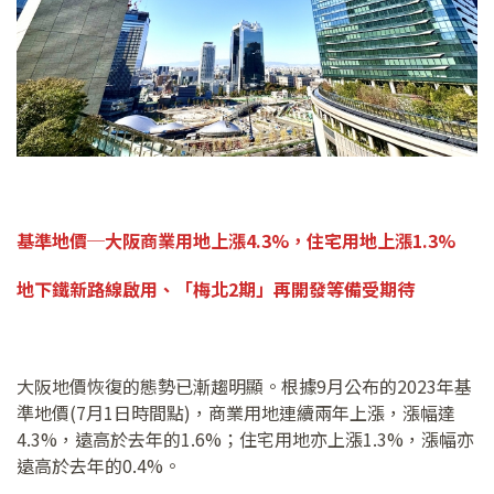
基準地價
─
大阪商業用地上漲
4.3%
，住宅用地上漲
1.3%
地下鐵新路線啟用、「梅北
2
期」再開發等備受期待
大阪地價恢復的態勢已漸趨明顯。根據9月公布的2023年基
準地價(7月1日時間點)，商業用地連續兩年上漲，漲幅達
4.3%，遠高於去年的1.6%；住宅用地亦上漲1.3%，漲幅亦
遠高於去年的0.4%。