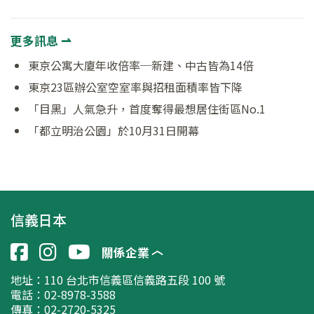
更多訊息 ⇀
東京公寓大廈年收倍率─新建、中古皆為14倍
東京23區辦公室空室率與招租面積率皆下降
「目黑」人氣急升，首度奪得最想居住街區No.1
「都立明治公園」於10月31日開幕
信義日本
關係企業
地址：
110 台北市信義區信義路五段 100 號
電話：02-8978-3588
傳真：02-2720-5325