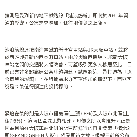
推測是受到新的地下鐵路線「速浪筋線」即將於2031年開
通的影響，公寓需求增加，使得地價隨之上漲。
速浪筋線連接南海電鐵的新今宮車站與JR大阪車站，並將
於西區興建新的西本町車站。由於與關西機場、JR新大阪
車站之間的交通將大幅改善，可望吸引更多人移居至此。目
前已有許多超高層公寓陸續興建，試圖將這一帶打造為「適
合育兒的城鎮」。在租賃需求亦可望增加的情況下，西區可
說是今後值得關注的投資標的。
緊追在後的則是大阪市福島區(上漲7.8%)及大阪市北區(上
漲7.6%)。這兩個區域比鄰相連，地價之所以會推升，正是
因為目前在大阪車站北側的北區所進行的再開發案「梅北2
期(GRAND GREEN大阪)」備受期待之故。根據日前所公布