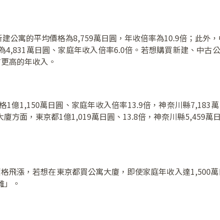
建公寓的平均價格為8,759萬日圓，年收倍率為10.9倍；此外，
為4,831萬日圓、家庭年收入倍率6.0倍。若想購買新建、中
有更高的年收入。
1,150萬日圓、家庭年收入倍率13.9倍，神奈川縣7,183萬日圓
廈方面，東京都1億1,019萬日圓、13.8倍，神奈川縣5,459萬日
廈價格飛漲，若想在東京都買公寓大廈，即使家庭年收入達1,500
難」。