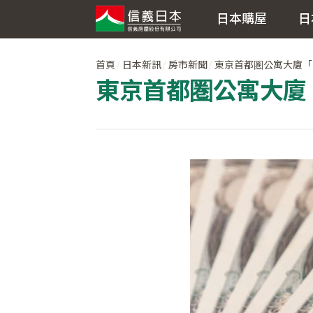
日本購屋
日
首頁
日本新訊
房市新聞
東京首都圏公寓大廈「
東京首都圏公寓大廈