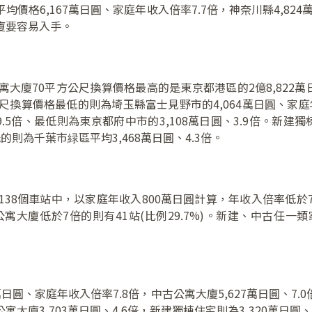
格6,167萬日圓、家庭年收入倍率7.7倍，神奈川縣4,824萬日圓
大廈要容易入手。
大廈70平方公尺換算價格最高的是東京都港區的2億8,822萬
公尺換算價格最低的則為埼玉縣富士見野市的4,064萬日圓、家
29.5倍、最低則為東京都府中市的3,108萬日圓、3.9倍。新
低的則為千葉市緑區平均3,468萬日圓、4.3倍。
38個車站中，以家庭年收入800萬日圓計算，年收入倍率低於7倍
古公寓大廈低於7倍的則有41站(比例29.7%)。新建、中古任一
日圓、家庭年收入倍率7.8倍，中古公寓大廈5,627萬日圓、7.0倍
寓大廈3,703萬日圓、4.6倍，新建獨棟住宅則為3,320萬日圓、