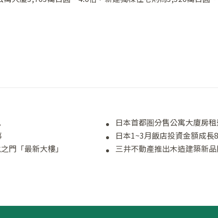
兒
日本首都圏分售公寓大廈房租
幕
日本1~3月飯店投資金額成長
虎之門「最新大樓」
三井不動產推出木造建築新品牌「