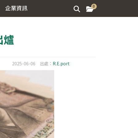
企業資訊
0
出爐
2025-06-06
出處：
R.E.port