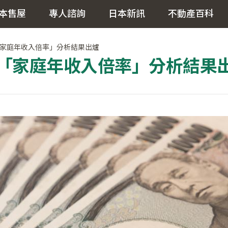
本售屋
專人諮詢
日本新訊
不動產百科
家庭年收入倍率」分析結果出爐
「家庭年收入倍率」分析結果