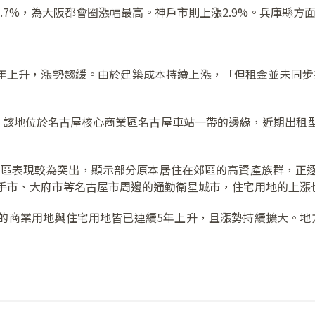
.7%，為大阪都會圈漲幅最高。神戶市則上漲2.9%。兵庫縣方面
5年上升，漲勢趨緩。由於建築成本持續上漲，「但租金並未同
，該地位於名古屋核心商業區名古屋車站一帶的邊緣，近期出租
的東區表現較為突出，顯示部分原本居住在郊區的高資產族群，正
長久手市、大府市等名古屋市周邊的通勤衛星城市，住宅用地的上漲
的商業用地與住宅用地皆已連續5年上升，且漲勢持續擴大。地