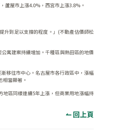
，蘆屋市上漲4.0%，西宮市上漲3.8%。
步提升到足以支撐的程度。」(不動產估價師松
型公寓建案持續增加。千種區與熱田區的地價
逐漸移往市中心。名古屋市各行政區中，漲幅
也相當顯著。
方地區同樣連續5年上漲，但商業用地漲幅持
↼ 回上頁