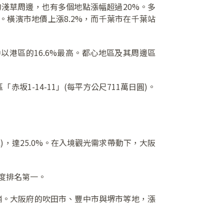
淺草周邊，也有多個地點漲幅超過20%。多
。橫濱市地價上漲8.2%，而千葉市在千葉站
以港區的16.6%最高。都心地區及其周邊區
坂1-14-11」(每平方公尺711萬日圓)。
，達25.0%。在入境觀光需求帶動下，大阪
再度排名第一。
緊繃。大阪府的吹田市、豐中市與堺市等地，漲