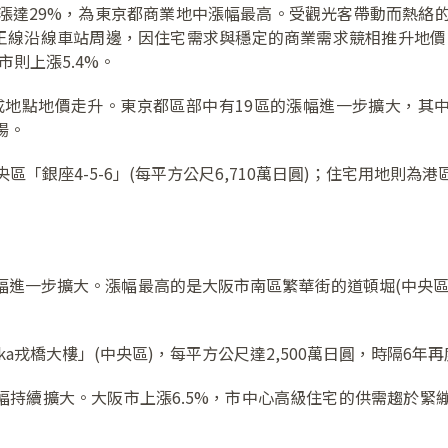
漲達29%，為東京都商業地中漲幅最高。受觀光客帶動而熱絡的
王線沿線車站周邊，因住宅需求與穩定的商業需求競相推升地價
市則上漲5.4%。
成地點地價走升。東京都區部中有19區的漲幅進一步擴大，其中
揚。
銀座4-5-6」(每平方公尺6,710萬日圓)；住宅用地則為港區「赤
漲幅進一步擴大。漲幅最高的是大阪市南區繁華街的道頓堀(中央區)
a戎橋大樓」(中央區)，每平方公尺達2,500萬日圓，時隔6年
漲幅持續擴大。大阪市上漲6.5%，市中心高級住宅的供需趨於