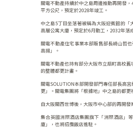
關電不動產持續於中之島周邊推動再開發，4
平方公尺，預定於2028年竣工。
中之島5丁目坐落著被稱為大阪迎賓館的「大
高層公寓大廈，預定於6月動工，2032年落
關電不動產住宅事業本部販售部長崎山哲也
高揚」。
關電不動產也持有部分大阪市立扇町高校舊址
的整體都更計畫。
關電SOLUTION本部開發部門專任部長
更」。關電集團將「根據地」中之島的都更
自大阪關西世博後，大阪市中心部的再開發
集合英國洲際酒店集團旗下「洲際酒店」等3
廈」，也將招攬飯店進駐。