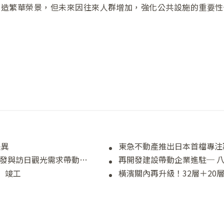
創造繁華榮景，但未來因往來人群增加，強化公共設施的重要性
差異
東急不動產推出日本首檔專注
2026年公告地價全國連續5年上漲 再開發與訪日觀光需求帶動成長
K」竣工
橫濱關內再升級！32層＋20