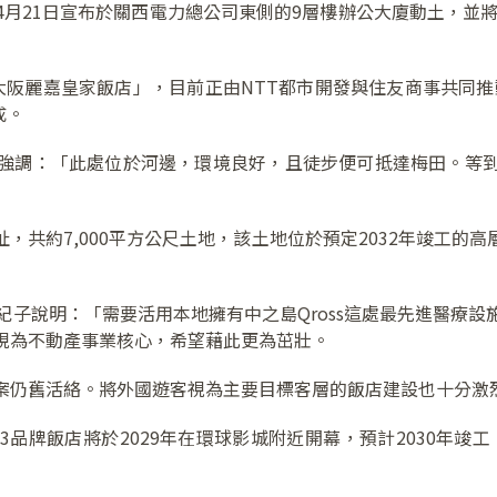
月21日宣布於關西電力總公司東側的9層樓辦公大廈動土，並將
阪麗嘉皇家飯店」，目前正由NTT都市開發與住友商事共同推動興建
成。
強調：「此處位於河邊，環境良好，且徒步便可抵達梅田。等
，共約7,000平方公尺土地，該土地位於預定2032年竣工的
高宮紀子說明：「需要活用本地擁有中之島Qross這處最先進醫療
視為不動產事業核心，希望藉此更為茁壯。
案仍舊活絡。將外國遊客視為主要目標客層的飯店建設也十分激
品牌飯店將於2029年在環球影城附近開幕，預計2030年竣工