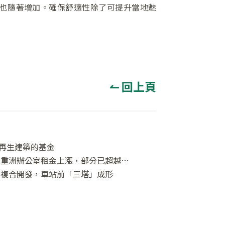
也隨著增加。確保舒適性除了可提升當地魅
↼ 回上頁
再生建築的基金
再開發建設帶動企業進駐─ 八重洲辦公室租金上漲，部分已超越丸之內
層複合開發，車站前「三塔」成形