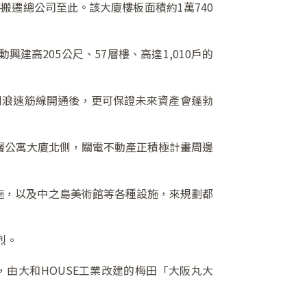
搬遷總公司至此。該大廈樓板面積約1萬740
高205公尺、57層樓、高達1,010戶的
到浪速筋線開通後，更可保證未來資產會蓬勃
高層公寓大廈北側，關電不動產正積極計畫周邊
設施，以及中之島美術館等各種設施，來規劃都
烈。
，由大和HOUSE工業改建的梅田「大阪丸大