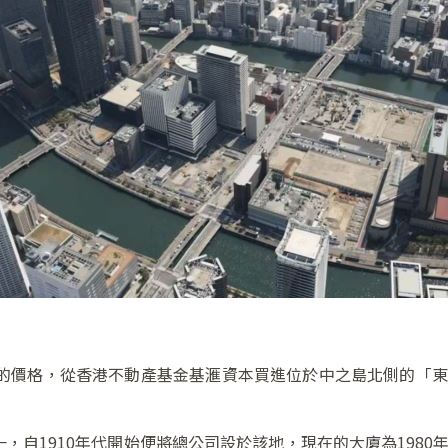
日圓的價格，從香港不動產基金基滙資本買進位於中之島北側的「東
，自1910年代開始便將總公司設於該地，現在的大廈為1980