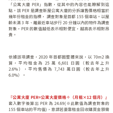
「公寓大廈 PER」指數，從其中的內容也能瞭解到這
點。該 PER 是調查新屋公寓大廈的分拆讓售價格相當於
幾年份租金的指標， 調查對象是首都 155 個車站。以屋
齡未滿 3 年、離最近車站步行 20 分鐘以內的物件為調查
對象，PER 的數值越低表示相對便宜，越高表示相對昂
貴。
依據該項調查，2020 年首都圈整體來說，以 70m2 換
算，平均租金為 25 萬 6,601 日圓（較去年上升
2.6%），平均售價為 7,743 萬日圓（較去年上升
6.0%）。
『公寓大廈
PER=
公寓大廈價格
÷
（月租
×12
個月
）
』
套入數字後算出 PER 為 24.69(※此數值為調查對象的
155 個車站的平均值)，意謂若要靠租金回收購買金額需