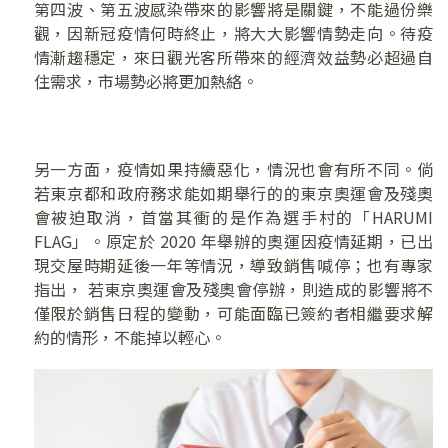
第四波、第五波感染帶來的影響將是關鍵，不能過份樂
觀，因新冠疫情何時終止，將大大影響情勢走向。待疫
情漸趨穩定，來日觀光客所帶來的經濟效益勢必超過自
住需求，市場勢必將更加熱絡。
另一方面，疫情如果持續惡化，情況也會有所不同。倘
若東京都和政府務求能如期舉行的的東京奧運會及殘奧
會被迫取消，首當其衝的是作為選手村的「HARUMI
FLAG」。原定於 2020 年舉辦的奧運因疫情延期，已出
現交屋時期延後一年等情況，導致銷售喊停；也有專家
指出， 若東京奧運會及殘奧會停辦，則造成的影響將不
僅限於銷售日程的變動，可能面臨已簽約者相繼要求解
約的情形，不能掉以輕心。