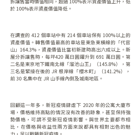
拆讓售當時價值相同，超過 100%表示資產價值上升，低
於 100%表示資產價值降低。
在調查的 412 個車站中有 214 個車站保有 100%以上的
資產價值。轉售價值最高的車站是東急東橫線的「代官
山」164.3%，資產價值比當初新建時高出六成以上。新
屋分拆讓售時，每坪420 萬日圓躍升到 691 萬日圓。第
二名是東京地下鐵南北線「溜池山王」（145.8%），第
三名是緊接在後的 JR 根岸線「櫻木町」（141.2%），
前 30 名集中在 JR 山手線內側及城南地區。
回顧這一年多，新冠疫情肆虐下 2020 年的公寓大廈市
場，價格維持高點的情況沒有改善的跡象，甚至保持強
勢價格，可謂不受新冠疫情影響。與世界主要都市相
比，在價格與收益性兩方面來說都具有相對出色的魅
力，足以戰勝新冠疫情。