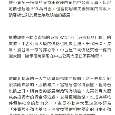
該公司另一棟位於東京東銀座的銷售中公寓大廈，每坪
定價也超過 500 萬日圓，但富裕層和夫妻雙薪的高收入
頂客族也對於購屋展現積極的態度。
根據調查不動產市場的東京 KANTEI（東京都品川區）的
數據，中古公寓大廈的價格也明顯上揚，千代田區、港
區、澀谷區一帶的都心部，中古屋平均價格突破一億日
圓大關，顯示億萬豪宅在中古公寓大廈已不再稀奇。
造成此情況的一大主因是疫情期間股價上漲。去年新冠
疫情剛爆發時，股價暴跌，富裕層皆保持觀望，但隨著
股價上升，購買者的態度開始轉為積極。尤其公寓大廈
成為投資者的資金停泊處，交易更顯熱絡，也成為將物
件價格推高的助力之一。主要不動產大型企業多認為
「外資與不動產基金，將收益預估相對穩定的日本不動