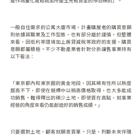
產作為量化寬鬆政策所產生充裕資金的停泊標的」。
一般自住需求的公寓大廈市場，計畫購屋者的購買意願
則依據其職業及工作型態，也有部分趨於謹慎，但整體
來看，因低利率環境加上房貸減稅等政府的支援，購買
意願都屬積極。不少不動產業者針對分拆讓售事業持有
以下看法：
「東京都內和東京圈的黃金地段，因其稀有性所以熱度
居高不下，即使在競標中以稍高價格取得，也大多能成
功銷售。難得釋出的稀少土地，即使買在高點，就事業
經營的角度來看仍能創造好的銷售成績。」
只要選對土地，顧客就願意買單。只是，判斷未來伴隨