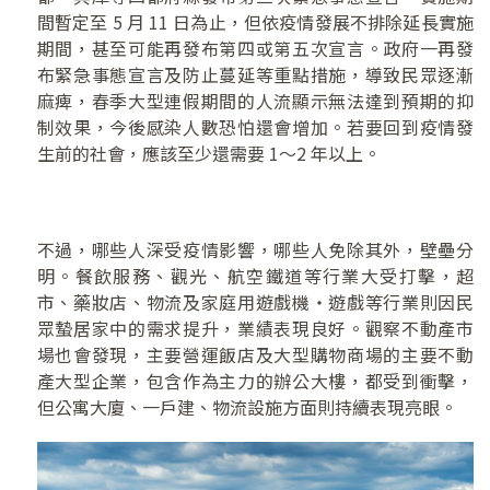
間暫定至 5 月 11 日為止，但依疫情發展不排除延長實施
期間，甚至可能再發布第四或第五次宣言。政府一再發
布緊急事態宣言及防止蔓延等重點措施，導致民眾逐漸
麻痺，春季大型連假期間的人流顯示無法達到預期的抑
制效果，今後感染人數恐怕還會增加。若要回到疫情發
生前的社會，應該至少還需要 1～2 年以上。
不過，哪些人深受疫情影響，哪些人免除其外，壁壘分
明。餐飲服務、觀光、航空鐵道等行業大受打擊，超
市、藥妝店、物流及家庭用遊戲機・遊戲等行業則因民
眾蟄居家中的需求提升，業績表現良好。觀察不動產市
場也會發現，主要營運飯店及大型購物商場的主要不動
產大型企業，包含作為主力的辦公大樓，都受到衝擊，
但公寓大廈、一戶建、物流設施方面則持續表現亮眼。