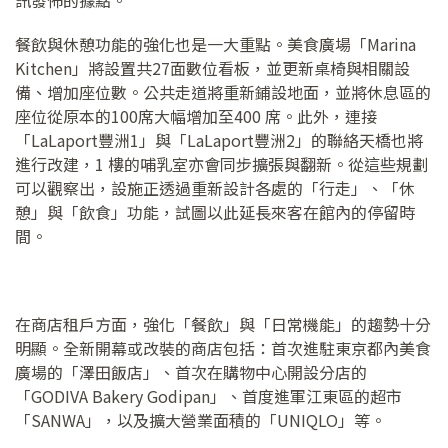
訊發佈的據點。
餐飲與休憩功能的強化也是一大重點。美食廣場「Marina
Kitchen」將設置共27面數位看板，並更新桌椅與相關設
備、增加座位數。公共走道將重新鋪設地面，並將休息區的
座位從原本的100席大幅增加至400 席。此外，連接
「LaLaport豐洲1」與「LaLaport豐洲2」的聯絡天橋也將
進行改建，1 樓的哺乳室亦會同步擴張與翻新。從這些規劃
可以觀察出，設施正透過重新設計各處的「行走」、「休
憩」與「飲食」功能，試圖以此延長來客在館內的停留時
間。
在商店租戶方面，強化「餐飲」與「日常機能」的趨勢十分
明顯。全新開幕或改裝的商店包括：首次進駐東京都內美食
廣場的「澤田飯店」、首次在購物中心開設分店的
「GODIVA Bakery Godipan」、首度進軍江東區的超市
「SANWA」，以及擴大營業面積的「UNIQLO」等。