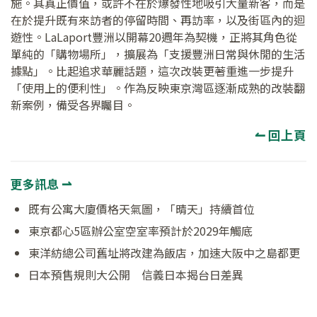
施。其真正價值，或許不在於爆發性地吸引大量新客，而是
在於提升既有來訪者的停留時間、再訪率，以及街區內的迴
遊性。LaLaport豐洲以開幕20週年為契機，正將其角色從
單純的「購物場所」，擴展為「支援豐洲日常與休閒的生活
據點」。比起追求華麗話題，這次改裝更著重進一步提升
「使用上的便利性」。作為反映東京灣區逐漸成熟的改裝翻
新案例，備受各界矚目。
↼ 回上頁
更多訊息 ⇀
既有公寓大廈價格天氣圖，「晴天」持續首位
東京都心5區辦公室空室率預計於2029年觸底
東洋紡總公司舊址將改建為飯店，加速大阪中之島都更
日本預售規則大公開 信義日本揭台日差異