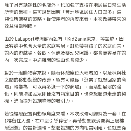
除了具有話題性的名店外，也加強了支撐在地居民日常生活
所需的業種，這可說是因應「豐洲地區居住人口眾多」這一
特性所調整的策略。從使用者的角度來看，本次改裝帶來的
效益相當明確。
由於 LaLaport豐洲館內設有「KidZania東京」等設施，因
此客群中包含大量的家庭客層。對於帶著孩子的家庭而言，
館內的遊戲場、餐飲、休憩及嬰幼兒照護，都會更容易在館
內一次完成，中途離開的理由也會減少。
對於一般購物客來說，隨著休憩座位大幅增加，以及棟與棟
之間的移動動線的改善，極有可能從「逛累了就想回家的商
場」轉變為「可以再多逛一下的商場」。而活動展演的強
化，則能增加民眾即便沒有特定目的，也會想順道走走的契
機，進而提升設施整體的吸引力。
若從樓層配置與動線角度來看，本次改修可歸納為一套「在
1樓留住人流、在中庭引導停留，再帶動餐飲消費與上層樓
層迴遊」的設計邏輯。整體設施的方向相當明確，也就是從