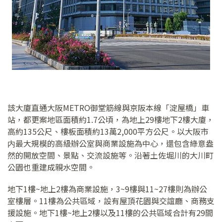
該大廈直通大阪METRO御堂筋線與京阪本線「淀屋橋」車
站，都更案地區面積約1.7公頃，為地上29樓地下2樓大廈，
高約135公尺、樓板面積約13萬2,000平方公尺。以大阪市
内最大規模的高級辦公室與商業設施為中心，還包含綠意盎
然的開放空間、景點、交流設施等。沿著土佐堀川的大川町
公園也重建成親水空間。
地下1樓~地上2樓為商業設施，3~9樓與11~27樓則為辦公
室樓層。11樓為公共區域，設有屋頂花園與交誼廳、商務支
援設施。地下1樓~地上2樓以及11樓的公共區域合計有29間