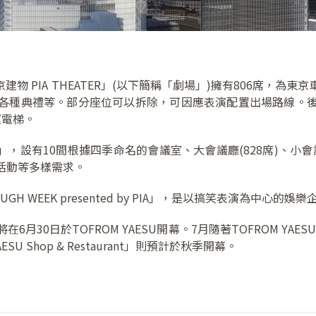
的「東京建物 PIA THEATER」(以下簡稱「劇場」)擁有806
各種典禮等。部分座位可以拆除，可因應表演配置出場路線。
運電梯。
ENCE」，設有10間根據四季命名的會議室、大會議廳(828席)、
活動等多樣需求。
H WEEK presented by PIA」，是以搞笑表演為中心的娛樂
0日於TOFROM YAESU開幕。7月隨著TOFROM YAESU TH
U Shop & Restaurant」則預計於秋季開幕。