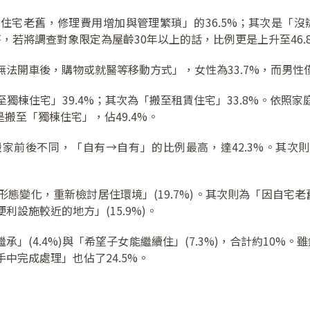
住宅老舊，修理費用增加與管理繁瑣」的36.5%；其次是「沒
回答，若將調查對象限定為屋齡30年以上的話，比例更是上升至46.
開車後，購物或就醫等移動方式」，女性為33.7%，而男性僅有
獨棟住宅」39.4%；其次為「搬至租賃住宅」33.8%。依照
是搬至「獨棟住宅」，佔49.4%。
前後不同，「自有→自有」的比例最高，達42.3%。其次則
變化，重新檢討居住環境」(19.7%)。其次則為「因自宅老舊
設施較近的地方」(15.9%)。
(4.4%)與「希望子女能繼續住」(7.3%)，合計約10%。雖
中完成處理」也佔了24.5%。