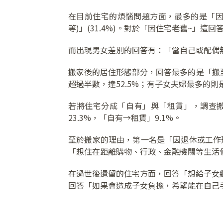
在目前住宅的煩惱問題方面，最多的是「因
等)」(31.4%)。對於「因住宅老舊~」這
而出現男女差別的回答有：「當自己或配偶無法
搬家後的居住形態部分，回答最多的是「搬至
超過半數，達52.5%；有子女夫婦最多的則
若將住宅分成「自有」與「租賃」，調查搬家
23.3%，「自有→租賃」9.1%。
至於搬家的理由，第一名是「因退休或工作形態
「想住在距離購物、行政、金融機關等生活便利
在過世後遺留的住宅方面，回答「想給子女繼承」
回答「如果會造成子女負擔，希望能在自己手