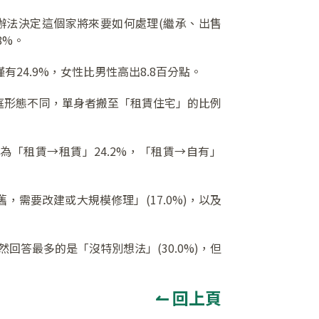
辦法決定這個家將來要如何處理(繼承、出售
8%。
24.9%，女性比男性高出8.8百分點。
家庭形態不同，單身者搬至「租賃住宅」的比例
為「租賃→租賃」24.2%，「租賃→自有」
，需要改建或大規模修理」(17.0%)，以及
然回答最多的是「沒特別想法」(30.0%)，但
↼ 回上頁