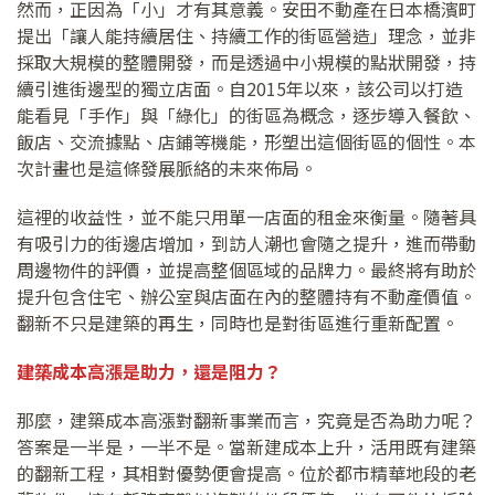
然而，正因為「小」才有其意義。安田不動產在日本橋濱町
提出「讓人能持續居住、持續工作的街區營造」理念，並非
採取大規模的整體開發，而是透過中小規模的點狀開發，持
續引進街邊型的獨立店面。自2015年以來，該公司以打造
能看見「手作」與「綠化」的街區為概念，逐步導入餐飲、
飯店、交流據點、店鋪等機能，形塑出這個街區的個性。本
次計畫也是這條發展脈絡的未來佈局。
這裡的收益性，並不能只用單一店面的租金來衡量。隨著具
有吸引力的街邊店增加，到訪人潮也會隨之提升，進而帶動
周邊物件的評價，並提高整個區域的品牌力。最終將有助於
提升包含住宅、辦公室與店面在內的整體持有不動產價值。
翻新不只是建築的再生，同時也是對街區進行重新配置。
建築成本高漲是助力，還是阻力？
那麼，建築成本高漲對翻新事業而言，究竟是否為助力呢？
答案是一半是，一半不是。當新建成本上升，活用既有建築
的翻新工程，其相對優勢便會提高。位於都市精華地段的老