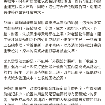
舊物件，擁有新建案難以複製的地段價值，也有可能比拆除
重建更快投入市場。同時，這也符合降低環境負荷、活用既
有建築存量等社會需求。
然而，翻新同樣無法擺脫建築成本高漲的影響。這是因為室
內裝修材料、設備機器、空調、電力、給排水、防水、外
牆、耐震、法規因應等費用都在上漲。對老舊物件而言，開
工後才發現預期之外的劣化或瑕疵，也並不少見。一旦再加
上石綿處理、管線更新、漏水修繕，以及消防與避難計畫的
重新檢討，原本的投資計畫很容易就會失準。
尤其需要注意的是，不能將「外觀設計翻新」和「收益改
善」混為一談。即使打造出設計優異的室內空間或具話題性
的共用設施，若無法帶動租金上漲、改善出租率、降低退租
率或減少營運成本，也很難回收投資。
在翻新事業中，改修後的租金能設定到什麼程度、空置期間
能縮短多少、設置共用空間是否能彌補專有面積減少的影
響、管理成本是否會增加、未來的大規模修繕費又該如何納