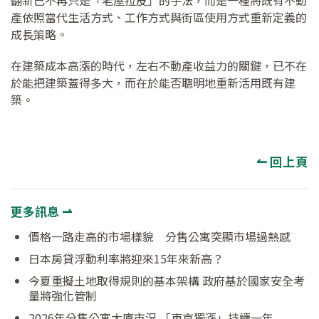
翻新已不再只是「老屋拉皮」的手法，而是一種將既有不動
產依照當代生活方式、工作方式與街區使用方式重新定義的
成長策略。
在建築成本高漲的時代，左右不動產收益力的關鍵，已不在
於能把建築蓋得多大，而在於能否聰明地重新活用既有建
築。
↼ 回上頁
更多訊息 ⇀
價格一路走高的市場樣貌 分售公寓突顯市場過熱感
日本房貸浮動利率將迎來15年來新高？
今夏重擬土地取得規則的基本架構 政府基於國家安全考
量將強化管制
2026年分售公寓大廈市況 「東京獨漲」持續一年