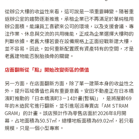
從辦公大樓的收益性來看，這可說是一項重要轉變。隨著重
返辦公室的趨勢逐漸推進，承租企業已不再滿足於單純租用
辦公面積。能讓員工喜歡來公司的環境，以及支援會議、專
注作業、休息與交流的共用機能，正成為企業選擇大樓時的
判斷依據。老舊大樓若要在設備規格上正面迎戰新建大樓，
並不容易。因此，如何重新配置既有資產特有的空間，才是
老舊建物能否脫胎換骨的關鍵。
店面翻新從「點」開始改變街區的價值
另一方面，在店面翻新方面，除了單一建築本身的收益性之
外，提升區域價值也具有重要意義。安田不動產正在日本橋
濱町推動的「日本橋濱町3－14計畫(暫稱)」，是將屋齡69
年的木造民宅進行翻新，並引進塔派專賣店「AM STRAM
GRAM」的計畫。該店預計作為零售店面於2026年8月開
幕，占地面積為50.57㎡，總樓地板面積為69.02㎡，若只看
規模，只是一個小型專案。