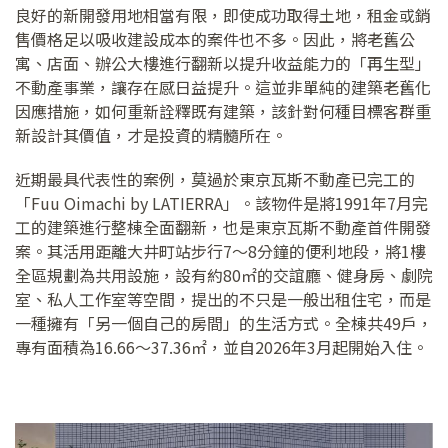
良好的新開發用地相當有限，即使成功取得土地，租金或銷
售價格足以吸收建設成本的案件也不多。因此，將老舊公
寓、店面、辦公大樓進行翻新以提升收益能力的「再生型」
不動產事業，讓存在感日益提升。這並非單純的建築老舊化
因應措施，如何重新詮釋既有建築，該針對何種目標客群重
新設計其價值，才是投資的精髓所在。
近期最具代表性的案例，莫過於東京瓦斯不動產已完工的
「Fuu Oimachi by LATIERRA」。該物件是將1991年7月完
工的建築進行整棟全面翻新，也是東京瓦斯不動產首件開發
案。其活用距離大井町站步行7～8分鐘的便利地段，將1樓
全區規劃為共用設施，設有約80㎡的交誼廳、健身房、劇院
室、私人工作室等空間，提出的不只是一般出租住宅，而是
一種擁有「另一個自己的房間」的生活方式。全棟共49戶，
專有面積為16.66～37.36㎡，並自2026年3月起開始入住。