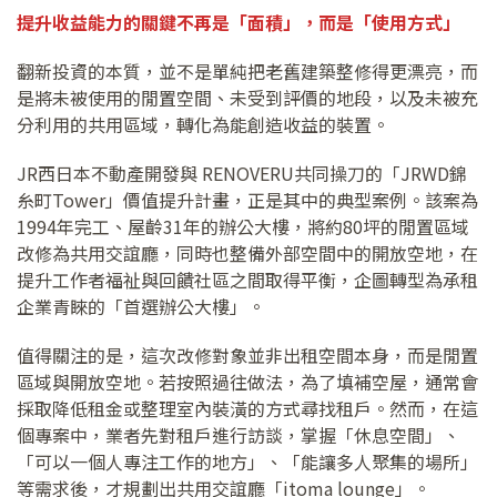
提升收益能力的關鍵不再是「面積」，而是「使用方式」
翻新投資的本質，並不是單純把老舊建築整修得更漂亮，而
是將未被使用的閒置空間、未受到評價的地段，以及未被充
分利用的共用區域，轉化為能創造收益的裝置。
JR西日本不動產開發與 RENOVERU共同操刀的「JRWD錦
糸町Tower」價值提升計畫，正是其中的典型案例。該案為
1994年完工、屋齡31年的辦公大樓，將約80坪的閒置區域
改修為共用交誼廳，同時也整備外部空間中的開放空地，在
提升工作者福祉與回饋社區之間取得平衡，企圖轉型為承租
企業青睞的「首選辦公大樓」。
值得關注的是，這次改修對象並非出租空間本身，而是閒置
區域與開放空地。若按照過往做法，為了填補空屋，通常會
採取降低租金或整理室內裝潢的方式尋找租戶。然而，在這
個專案中，業者先對租戶進行訪談，掌握「休息空間」、
「可以一個人專注工作的地方」、「能讓多人聚集的場所」
等需求後，才規劃出共用交誼廳「itoma lounge」。